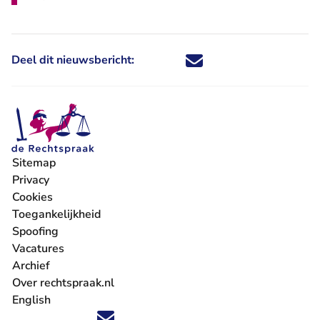
Deel dit nieuwsbericht:
Deel dit nieuwsbericht via X - U 
Deel dit nieuwsbericht via Fa
Deel dit nieuwsbericht via
Deel dit nieuwsbericht
Sitemap
Privacy
Cookies
Toegankelijkheid
Spoofing
Vacatures
- U verlaat Rechtspraak.nl
Archief
Over rechtspraak.nl
English
Volg ons op X (Twitter) - U verlaat Rechtspraak.nl
Volg ons op Facebook - U verlaat Rechtspraak.nl
Volg ons op Instagram - U verlaat Rechtspraak.nl
Volg ons op Youtube - U verlaat Rechtspraak.nl
Volg ons op LinkedIn - U verlaat Rechtspraak.n
'Blijf op de hoogte' nieuwsbrief - U verlaat