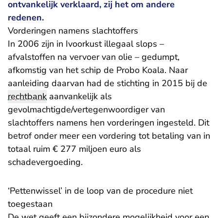
ontvankelijk verklaard, zij het om andere
redenen.
Vorderingen namens slachtoffers
In 2006 zijn in Ivoorkust illegaal slops –
afvalstoffen na vervoer van olie – gedumpt,
afkomstig van het schip de Probo Koala. Naar
aanleiding daarvan had de stichting in 2015 bij de
rechtbank
aanvankelijk als
gevolmachtigde/vertegenwoordiger van
slachtoffers namens hen vorderingen ingesteld. Dit
betrof onder meer een vordering tot betaling van in
totaal ruim € 277 miljoen euro als
schadevergoeding.
‘Pettenwissel’ in de loop van de procedure niet
toegestaan
De wet geeft een bijzondere mogelijkheid voor een