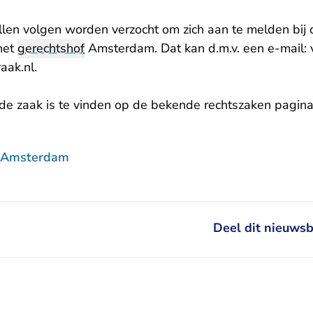
llen volgen worden verzocht om zich aan te melden bij 
 het
gerechtshof
Amsterdam. Dat kan d.m.v. een e-mail:
- U verlaat Rechtspraak.nl
aak.nl
.
de zaak is te vinden
op de bekende rechtszaken pagin
f Amsterdam
Deel dit nieuwsb