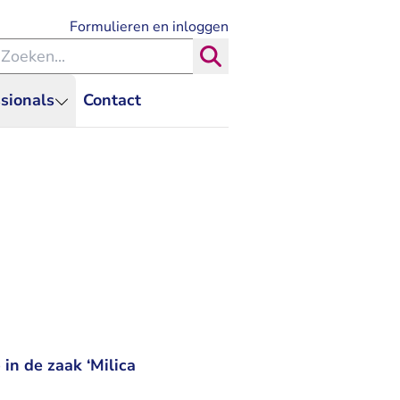
- U verlaat Rechtspraak.nl
Formulieren en inloggen
eken binnen de Rechtspraak
Zoeken
sionals
Contact
in de zaak ‘Milica