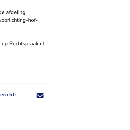
de afdeling
voorlichting-hof-
a
op Rechtspraak.nl.
ericht:
Deel dit nieuwsbericht via X - U verlaat Rechtspraa
Deel dit nieuwsbericht via Facebook - U verlaat
Deel dit nieuwsbericht via e-mail
Deel dit nieuwsbericht via LinkedIn - U v