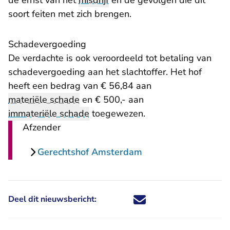
de ernst van het
misdrijf
en de gevolgen die dit
soort feiten met zich brengen.
Schadevergoeding
De verdachte is ook veroordeeld tot betaling van
schadevergoeding aan het slachtoffer. Het hof
heeft een bedrag van € 56,84 aan
materiële schade
en € 500,- aan
immateriële schade
toegewezen.
Afzender
Gerechtshof Amsterdam
Deel dit nieuwsbericht:
Deel dit nieuwsbericht via X - U 
Deel dit nieuwsbericht via Fa
Deel dit nieuwsbericht via
Deel dit nieuwsbericht