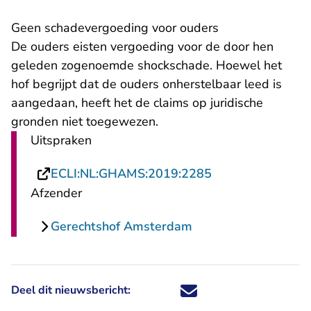
Geen schadevergoeding voor ouders
De ouders eisten vergoeding voor de door hen
geleden zogenoemde shockschade. Hoewel het
hof begrijpt dat de ouders onherstelbaar leed is
aangedaan, heeft het de claims op juridische
gronden niet toegewezen.
Uitspraken
- U verlaat Recht
ECLI:NL:GHAMS:2019:2285
Afzender
Gerechtshof Amsterdam
Deel dit nieuwsbericht:
Deel dit nieuwsbericht via X - U 
Deel dit nieuwsbericht via Fa
Deel dit nieuwsbericht via
Deel dit nieuwsbericht