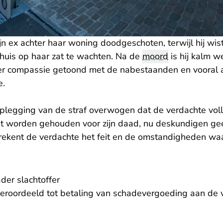
jn ex achter haar woning doodgeschoten, terwijl hij wis
thuis op haar zat te wachten. Na de
moord
is hij kalm 
er compassie getoond met de nabestaanden en vooral
e.
 oplegging van de straf overwogen dat de verdachte vol
t worden gehouden voor zijn daad, nu deskundigen ge
 rekent de verdachte het feit en de omstandigheden wa
er slachtoffer
veroordeeld tot betaling van schadevergoeding aan de 