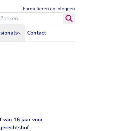
- U verlaat Rechtspraak.nl
Formulieren en inloggen
eken binnen de Rechtspraak
Zoeken
sionals
Contact
 van 16 jaar voor
 gerechtshof