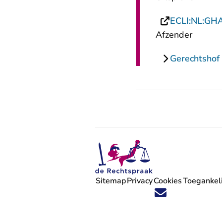
ECLI:NL:GH
Afzender
Gerechtsho
Sitemap
Privacy
Cookies
Toegankeli
Volg ons op X (Twitter) - U verlaat
Volg ons op Facebook - U verlaa
Volg ons op Instagram - U ve
Volg ons op Youtube - U 
Volg ons op LinkedIn -
'Blijf op de hoogte