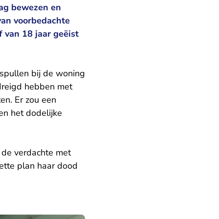
lag bewezen en
 van voorbedachte
 van 18 jaar geëist
spullen bij de woning
edreigd hebben met
en. Er zou een
en het dodelijke
t de verdachte met
zette plan haar dood