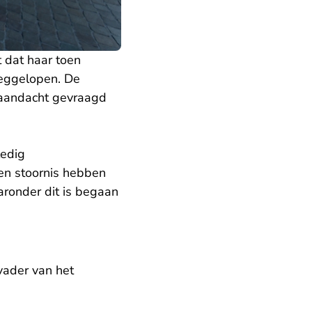
t dat haar toen
weggelopen. De
 aandacht gevraagd
ledig
en stoornis hebben
aronder dit is begaan
vader van het