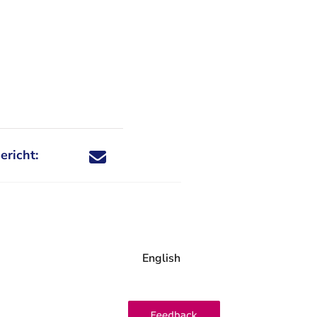
ericht:
Deel dit nieuwsbericht via X - U verlaat Rechtspraa
Deel dit nieuwsbericht via Facebook - U verlaat
Deel dit nieuwsbericht via e-mail
Deel dit nieuwsbericht via LinkedIn - U v
English