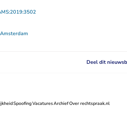
- U verlaat Rechtspraak.nl
AMS:2019:3502
f Amsterdam
Deel dit nieuwsb
jkheid
Spoofing
Vacatures
Archief
Over rechtspraak.nl
- U verlaat Rechtspraak.nl
 Rechtspraak.nl
t Rechtspraak.nl
rlaat Rechtspraak.nl
verlaat Rechtspraak.nl
 U verlaat Rechtspraak.nl
' nieuwsbrief - U verlaat Rechtspraak.nl