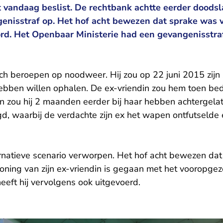
 vandaag beslist. De rechtbank achtte eerder doods
genisstraf op. Het hof acht bewezen dat sprake was
rd. Het Openbaar Ministerie had een gevangenisstraf
ich beroepen op noodweer. Hij zou op 22 juni 2015 zijn 
 hebben willen ophalen. De ex-vriendin zou hem toen b
n zou hij 2 maanden eerder bij haar hebben achtergelat
gd, waarbij de verdachte zijn ex het wapen ontfutselde 
ternatieve scenario verworpen. Het hof acht bewezen da
woning van zijn ex-vriendin is gegaan met het vooropge
heeft hij vervolgens ook uitgevoerd.