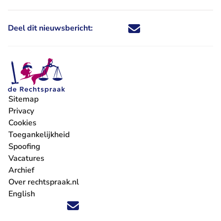
Deel dit nieuwsbericht:
Deel dit nieuwsbericht via X - U 
Deel dit nieuwsbericht via Fa
Deel dit nieuwsbericht via
Deel dit nieuwsbericht
Sitemap
Privacy
Cookies
Toegankelijkheid
Spoofing
Vacatures
- U verlaat Rechtspraak.nl
Archief
Over rechtspraak.nl
English
Volg ons op X (Twitter) - U verlaat Rechtspraak.nl
Volg ons op Facebook - U verlaat Rechtspraak.nl
Volg ons op Instagram - U verlaat Rechtspraak.nl
Volg ons op Youtube - U verlaat Rechtspraak.nl
Volg ons op LinkedIn - U verlaat Rechtspraak.n
'Blijf op de hoogte' nieuwsbrief - U verlaat