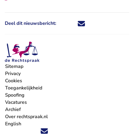
Deel dit nieuwsbericht:
Deel dit nieuwsbericht via X - U 
Deel dit nieuwsbericht via Fa
Deel dit nieuwsbericht via
Deel dit nieuwsbericht
Sitemap
Privacy
Cookies
Toegankelijkheid
Spoofing
Vacatures
- U verlaat Rechtspraak.nl
Archief
Over rechtspraak.nl
English
Volg ons op X (Twitter) - U verlaat Rechtspraak.nl
Volg ons op Facebook - U verlaat Rechtspraak.nl
Volg ons op Instagram - U verlaat Rechtspraak.nl
Volg ons op Youtube - U verlaat Rechtspraak.nl
Volg ons op LinkedIn - U verlaat Rechtspraak.n
'Blijf op de hoogte' nieuwsbrief - U verlaat