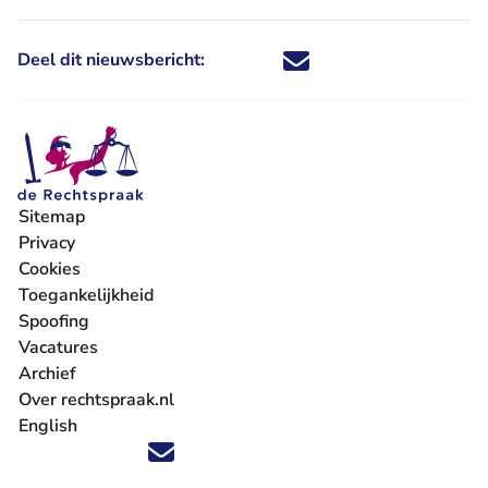
Deel dit nieuwsbericht:
Deel dit nieuwsbericht via X - U 
Deel dit nieuwsbericht via Fa
Deel dit nieuwsbericht via
Deel dit nieuwsbericht
Sitemap
Privacy
Cookies
Toegankelijkheid
Spoofing
Vacatures
- U verlaat Rechtspraak.nl
Archief
Over rechtspraak.nl
English
Volg ons op X (Twitter) - U verlaat Rechtspraak.nl
Volg ons op Facebook - U verlaat Rechtspraak.nl
Volg ons op Instagram - U verlaat Rechtspraak.nl
Volg ons op Youtube - U verlaat Rechtspraak.nl
Volg ons op LinkedIn - U verlaat Rechtspraak.n
'Blijf op de hoogte' nieuwsbrief - U verlaat