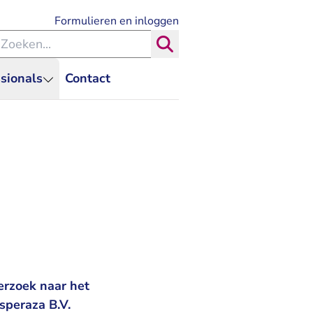
- U verlaat Rechtspraak.nl
Formulieren en inloggen
eken binnen de Rechtspraak
Zoeken
sionals
Contact
rzoek naar het
speraza B.V.