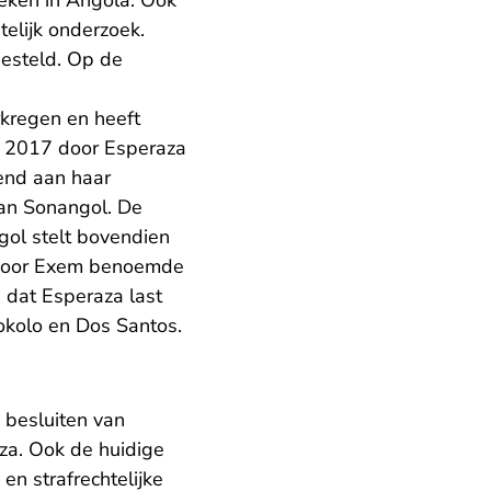
eken in Angola. Ook
elijk onderzoek.
gesteld. Op de
rkregen en heeft
in 2017 door Esperaza
dend aan haar
an Sonangol. De
ngol stelt bovendien
n door Exem benoemde
 dat Esperaza last
okolo en Dos Santos.
 besluiten van
aza. Ook de huidige
en strafrechtelijke