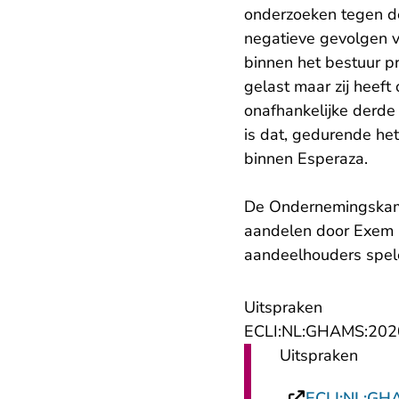
onderzoeken tegen d
negatieve gevolgen 
binnen het bestuur p
gelast maar zij heef
onafhankelijke derd
is dat, gedurende he
binnen Esperaza.
De Ondernemingskame
aandelen door Exem i
aandeelhouders spele
Uitspraken
ECLI:NL:GHAMS:202
Uitspraken
ECLI:NL:GH