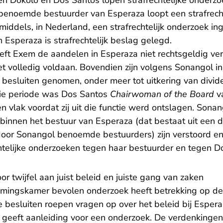
n Dokolo en Dos Santos lopen strafrechtelijke onderzo
enoemde bestuurder van Esperaza loopt een strafrecht
middels, in Nederland, een strafrechtelijk onderzoek in
Esperaza is strafrechtelijk beslag gelegd.
ft Exem de aandelen in Esperaza niet rechtsgeldig ve
et volledig voldaan. Bovendien zijn volgens Sonangol 
 besluiten genomen, onder meer tot uitkering van divi
die periode was Dos Santos
Chairwoman of the Board
v
n vlak voordat zij uit die functie werd ontslagen. Sona
binnen het bestuur van Esperaza (dat bestaat uit ee
oor Sonangol benoemde bestuurders) zijn verstoord en
chtelijke onderzoeken tegen haar bestuurder en tegen D
 twijfel aan juist beleid en juiste gang van zaken
mingskamer bevolen onderzoek heeft betrekking op de
e besluiten roepen vragen op over het beleid bij Esper
 geeft aanleiding voor een onderzoek. De verdenkingen 