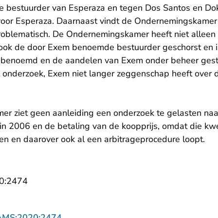
e bestuurder van Esperaza en tegen Dos Santos en Do
voor Esperaza. Daarnaast vindt de Ondernemingskamer
roblematisch. De Ondernemingskamer heeft niet alleen
t ook de door Exem benoemde bestuurder geschorst en in
e benoemd en de aandelen van Exem onder beheer gest
t onderzoek, Exem niet langer zeggenschap heeft over
r ziet geen aanleiding een onderzoek te gelasten naa
n 2006 en de betaling van de koopprijs, omdat die kw
n en daarover ook al een arbitrageprocedure loopt.
- U verlaat Rechtspraak.nl
0:2474
- U verlaat Rechtspraak.nl
AMS:2020:2474