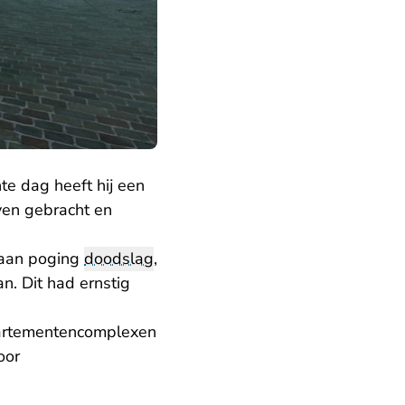
te dag heeft hij een
ven gebracht en
 aan poging
doodslag
,
n. Dit had ernstig
ppartementencomplexen
oor