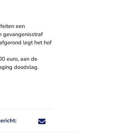
feiten een
n gevangenisstraf
 afgerond legt het hof
00 euro, aan de
poging doodslag.
ericht:
Deel dit nieuwsbericht via X - U verlaat Rechtspraa
Deel dit nieuwsbericht via Facebook - U verlaat
Deel dit nieuwsbericht via e-mail
Deel dit nieuwsbericht via LinkedIn - U v