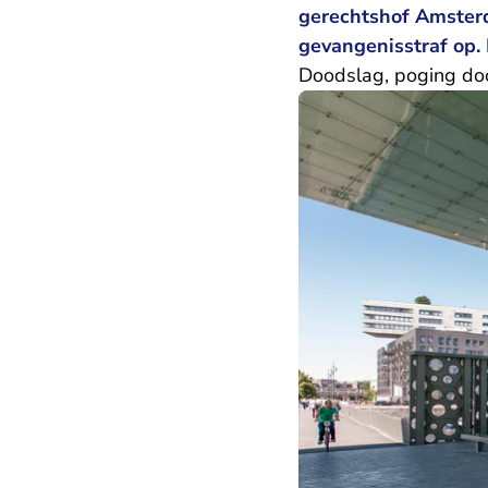
gerechtshof Amsterd
gevangenisstraf op. 
Doodslag, poging doo