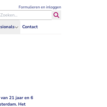
- U verlaat Rechtspraak.nl
Formulieren en inloggen
eken binnen de Rechtspraak
Zoeken
sionals
Contact
van 21 jaar en 6
sterdam. Het