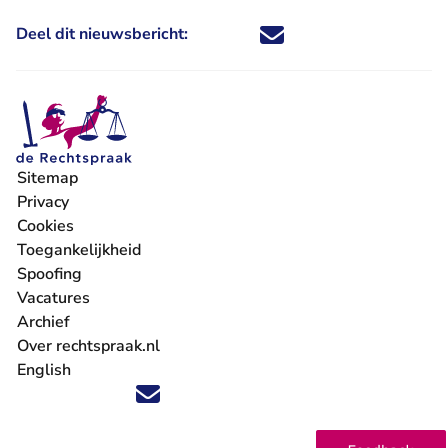
Deel dit nieuwsbericht:
Deel dit nieuwsbericht via X - U 
Deel dit nieuwsbericht via Fa
Deel dit nieuwsbericht via
Deel dit nieuwsbericht
Sitemap
Privacy
Cookies
Toegankelijkheid
Spoofing
Vacatures
- U verlaat Rechtspraak.nl
Archief
Over rechtspraak.nl
English
Volg ons op X (Twitter) - U verlaat Rechtspraak.nl
Volg ons op Facebook - U verlaat Rechtspraak.nl
Volg ons op Instagram - U verlaat Rechtspraak.nl
Volg ons op Youtube - U verlaat Rechtspraak.nl
Volg ons op LinkedIn - U verlaat Rechtspraak.n
'Blijf op de hoogte' nieuwsbrief - U verlaat