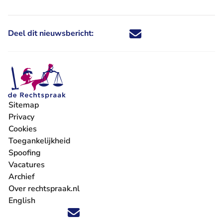
Deel dit nieuwsbericht:
Deel dit nieuwsbericht via X - U 
Deel dit nieuwsbericht via Fa
Deel dit nieuwsbericht via
Deel dit nieuwsbericht
Sitemap
Privacy
Cookies
Toegankelijkheid
Spoofing
Vacatures
- U verlaat Rechtspraak.nl
Archief
Over rechtspraak.nl
English
Volg ons op X (Twitter) - U verlaat Rechtspraak.nl
Volg ons op Facebook - U verlaat Rechtspraak.nl
Volg ons op Instagram - U verlaat Rechtspraak.nl
Volg ons op Youtube - U verlaat Rechtspraak.nl
Volg ons op LinkedIn - U verlaat Rechtspraak.n
'Blijf op de hoogte' nieuwsbrief - U verlaat