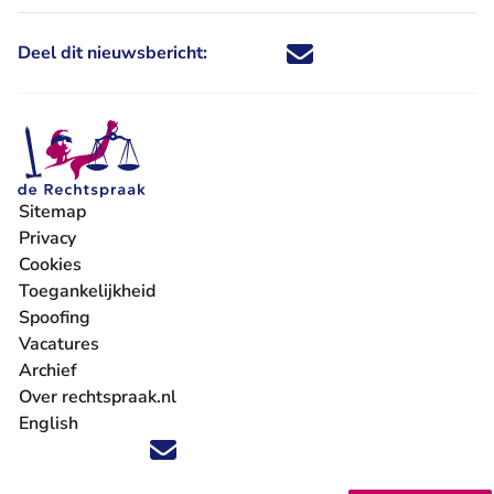
Deel dit nieuwsbericht:
Deel dit nieuwsbericht via X - U 
Deel dit nieuwsbericht via Fa
Deel dit nieuwsbericht via
Deel dit nieuwsbericht
Sitemap
Privacy
Cookies
Toegankelijkheid
Spoofing
Vacatures
- U verlaat Rechtspraak.nl
Archief
Over rechtspraak.nl
English
Volg ons op X (Twitter) - U verlaat Rechtspraak.nl
Volg ons op Facebook - U verlaat Rechtspraak.nl
Volg ons op Instagram - U verlaat Rechtspraak.nl
Volg ons op Youtube - U verlaat Rechtspraak.nl
Volg ons op LinkedIn - U verlaat Rechtspraak.n
'Blijf op de hoogte' nieuwsbrief - U verlaat