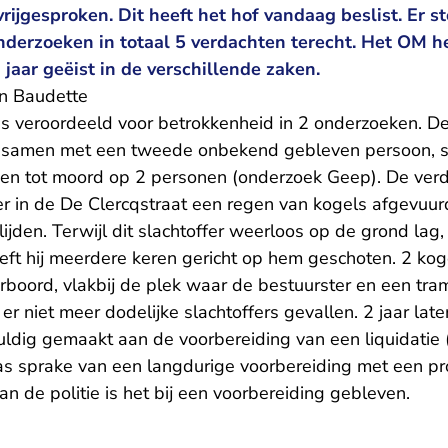
 vrijgesproken. Dit heeft het hof vandaag beslist. Er s
nderzoeken in totaal 5 verdachten terecht. Het OM h
7 jaar geëist in de verschillende zaken.
n Baudette
is veroordeeld voor betrokkenheid in 2 onderzoeken. D
, samen met een tweede onbekend gebleven persoon, 
en tot moord op 2 personen (onderzoek Geep). De verd
er in de De Clercqstraat een regen van kogels afgevuur
ijden. Terwijl dit slachtoffer weerloos op de grond lag,
ft hij meerdere keren gericht op hem geschoten. 2 ko
boord, vlakbij de plek waar de bestuurster en een tra
er niet meer dodelijke slachtoffers gevallen. 2 jaar lat
uldig gemaakt aan de voorbereiding van een liquidatie
as sprake van een langdurige voorbereiding met een pro
van de politie is het bij een voorbereiding gebleven.