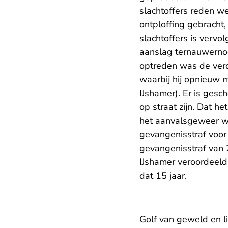
slachtoffers reden w
ontploffing gebracht
slachtoffers is vervo
aanslag ternauwernoo
optreden was de verd
waarbij hij opnieuw
IJshamer). Er is gesc
op straat zijn. Dat h
het aanvalsgeweer w
gevangenisstraf voor
gevangenisstraf van 2
IJshamer veroordeeld
dat 15 jaar.
Golf van geweld en l