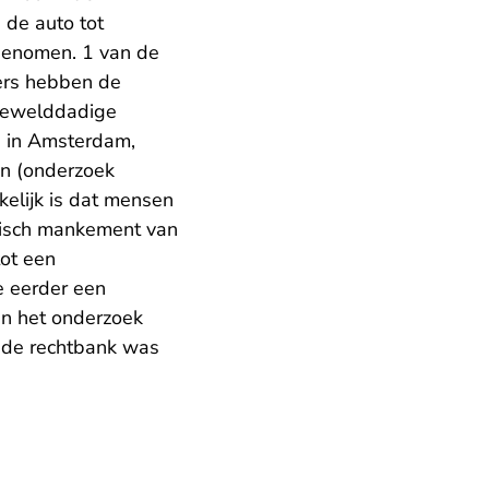
 de auto tot
 genomen. 1 van de
fers hebben de
 gewelddadige
g in Amsterdam,
n (onderzoek
kelijk is dat mensen
hnisch mankement van
ot een
e eerder een
 in het onderzoek
j de rechtbank was