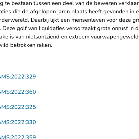
ng te bestaan tussen een deel van de bewezen verklaard
ties die de afgelopen jaren plaats heeft gevonden in e
nderwereld. Daarbij lijkt een mensenleven voor deze g
. Deze golf van liquidaties veroorzaakt grote onrust in 
ake is van nietsontziend en extreem vuurwapengeweld 
ild betrokken raken.
- U verlaat Rechtspraak.nl
AMS:2022:329
- U verlaat Rechtspraak.nl
AMS:2022:360
- U verlaat Rechtspraak.nl
AMS:2022:325
- U verlaat Rechtspraak.nl
AMS:2022:330
- U verlaat Rechtspraak.nl
AMS:2022:359