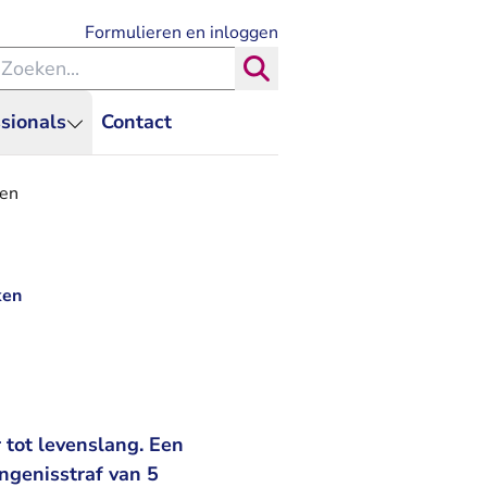
- U verlaat Rechtspraak.nl
Formulieren en inloggen
eken binnen de Rechtspraak
Zoeken
sionals
Contact
ken
ken
 tot levenslang. Een
ngenisstraf van 5