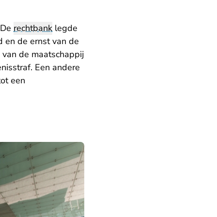
. De
rechtbank
legde
 en de ernst van de
g van de maatschappij
enisstraf. Een andere
tot een