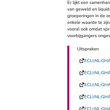
Er lijkt een samenha
van geweld en liquida
groeperingen in de o
enkele waarde te zijn
vooral ook omdat spr
voorbijgangers ongew
Uitspraken
ECLI:NL:GH
ECLI:NL:GH
ECLI:NL:GH
ECLI:NL:GH
ECLI:NL:GH