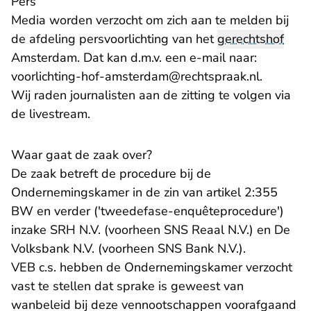
Pers
Media worden verzocht om zich aan te melden bij
de afdeling persvoorlichting van het
gerechtshof
Amsterdam. Dat kan d.m.v. een e-mail naar:
- U verla
voorlichting-hof-amsterdam@rechtspraak.nl
.
Wij raden journalisten aan de zitting te volgen via
de livestream.
Waar gaat de zaak over?
De zaak betreft de procedure bij de
Ondernemingskamer in de zin van artikel 2:355
BW en verder ('tweedefase-enquêteprocedure')
inzake SRH N.V. (voorheen SNS Reaal N.V.) en De
Volksbank N.V. (voorheen SNS Bank N.V.).
VEB c.s. hebben de Ondernemingskamer verzocht
vast te stellen dat sprake is geweest van
wanbeleid bij deze vennootschappen voorafgaand