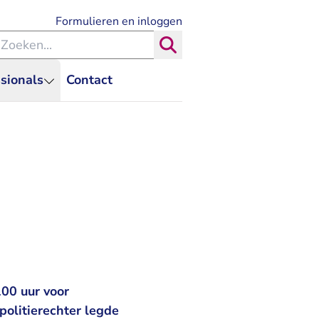
- U verlaat Rechtspraak.nl
Formulieren en inloggen
eken binnen de Rechtspraak
Zoeken
sionals
Contact
100 uur voor
politierechter legde