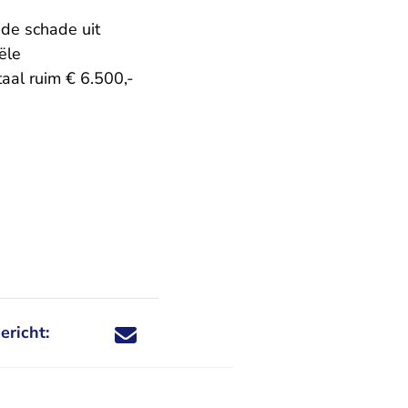
de schade uit
ële
aal ruim € 6.500,-
ericht:
Deel dit nieuwsbericht via X - U verlaat Rechtspraa
Deel dit nieuwsbericht via Facebook - U verlaat
Deel dit nieuwsbericht via e-mail
Deel dit nieuwsbericht via LinkedIn - U v