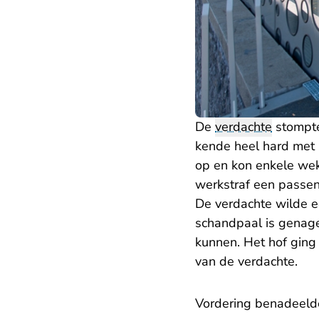
De
verdachte
stompte
kende heel hard met z
op en kon enkele wek
werkstraf een passen
De verdachte wilde e
schandpaal is genagel
kunnen. Het hof ging
van de verdachte.
Vordering benadeelde