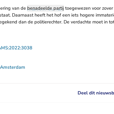
dering van de
benadeelde partij
toegewezen voor zover 
taat. Daarnaast heeft het hof een iets hogere immateri
gekend dan de politierechter. De verdachte moet in tot
- U verlaat Rechtspraak.nl
AMS:2022:3038
f Amsterdam
Deel dit nieuwsb