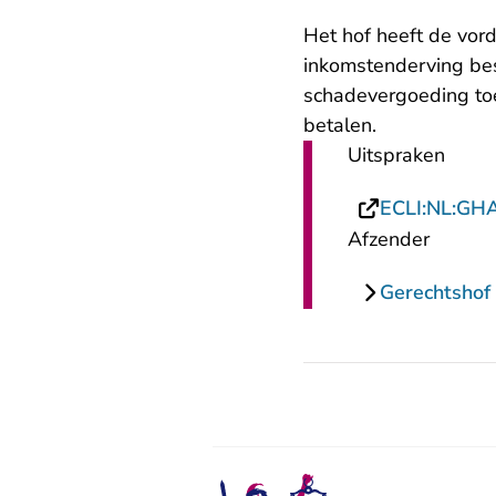
Het hof heeft de vor
inkomstenderving bes
schadevergoeding toe
betalen.
Uitspraken
ECLI:NL:GH
Afzender
Gerechtsho