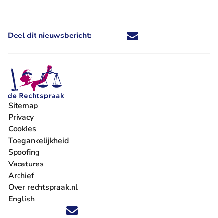
Deel dit nieuwsbericht:
Deel dit nieuwsbericht via X - U 
Deel dit nieuwsbericht via Fa
Deel dit nieuwsbericht via
Deel dit nieuwsbericht
Sitemap
Privacy
Cookies
Toegankelijkheid
Spoofing
Vacatures
- U verlaat Rechtspraak.nl
Archief
Over rechtspraak.nl
English
Volg ons op X (Twitter) - U verlaat Rechtspraak.nl
Volg ons op Facebook - U verlaat Rechtspraak.nl
Volg ons op Instagram - U verlaat Rechtspraak.nl
Volg ons op Youtube - U verlaat Rechtspraak.nl
Volg ons op LinkedIn - U verlaat Rechtspraak.n
'Blijf op de hoogte' nieuwsbrief - U verlaat