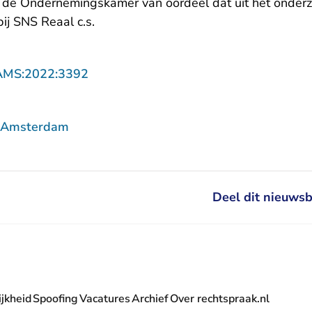
s de Ondernemingskamer van oordeel dat uit het onderz
bij SNS Reaal c.s.
- U verlaat Rechtspraak.nl
AMS:2022:3392
f Amsterdam
Deel dit nieuwsb
jkheid
Spoofing
Vacatures
Archief
Over rechtspraak.nl
- U verlaat Rechtspraak.nl