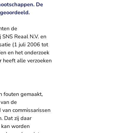
nnootschappen. De
 geoordeeld.
hten de
j SNS Reaal N.V. en
atie (1 juli 2006 tot
ffen en het onderzoek
 heeft alle verzoeken
n fouten gemaakt,
 van de
ad van commissarissen
 Dat zij daar
jt kan worden