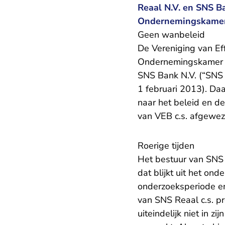
Reaal N.V. en SNS B
Ondernemingskamer 
Geen wanbeleid
De Vereniging van Ef
Ondernemingskamer va
SNS Bank N.V. (“SNS R
1 februari 2013). Daa
naar het beleid en d
van VEB c.s. afgewez
Roerige tijden
Het bestuur van SNS 
dat blijkt uit het on
onderzoeksperiode en
van SNS Reaal c.s. p
uiteindelijk niet in 