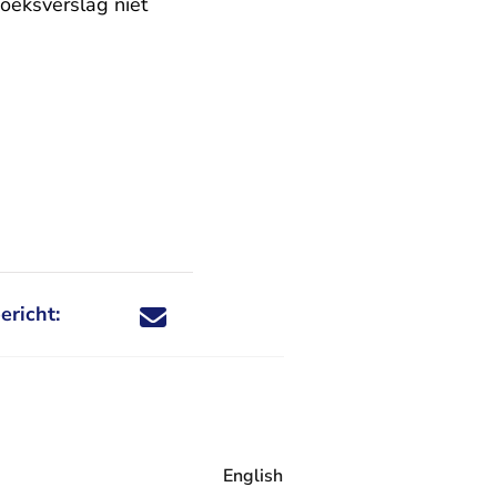
oeksverslag niet
ericht:
Deel dit nieuwsbericht via X - U verlaat Rechtspraa
Deel dit nieuwsbericht via Facebook - U verlaat
Deel dit nieuwsbericht via e-mail
Deel dit nieuwsbericht via LinkedIn - U v
English