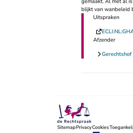
gemaakt. Al met al i
blijkt van wanbeleid 
Uitspraken
ECLI:NL:GH
Afzender
Gerechtsho
Sitemap
Privacy
Cookies
Toegankeli