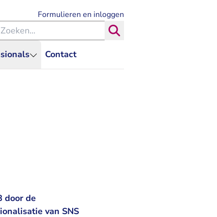
- U verlaat Rechtspraak.nl
Formulieren en inloggen
eken binnen de Rechtspraak
Zoeken
sionals
Contact
8 door de
ionalisatie van SNS