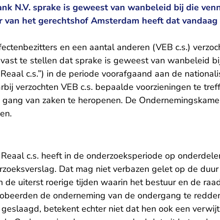
ank N.V. sprake is geweest van wanbeleid bij die ve
van het gerechtshof Amsterdam heeft dat vandaag
fectenbezitters en een aantal anderen (VEB c.s.) verzoc
st te stellen dat sprake is geweest van wanbeleid bi
eaal c.s.”) in de periode voorafgaand aan de nationalis
rbij verzochten VEB c.s. bepaalde voorzieningen te tre
e gang van zaken te heropenen. De Ondernemingskamer
en.
Reaal c.s. heeft in de onderzoeksperiode op onderdele
derzoeksverslag. Dat mag niet verbazen gelet op de duur
 de uiterst roerige tijden waarin het bestuur en de ra
robeerden de onderneming van de ondergang te redden.
zijn geslaagd, betekent echter niet dat hen ook een verwi