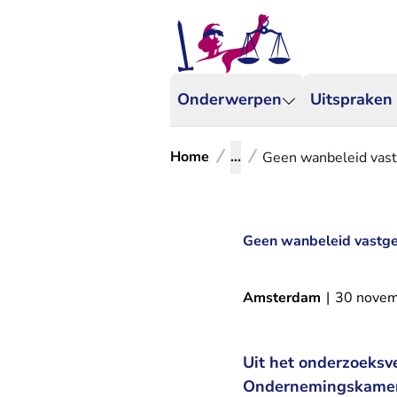
Onderwerpen
Uitspraken
Home
...
Geen wanbeleid vast
Geen wanbeleid vastges
Amsterdam
|
30 nove
Uit het onderzoeksve
Ondernemingskamer z