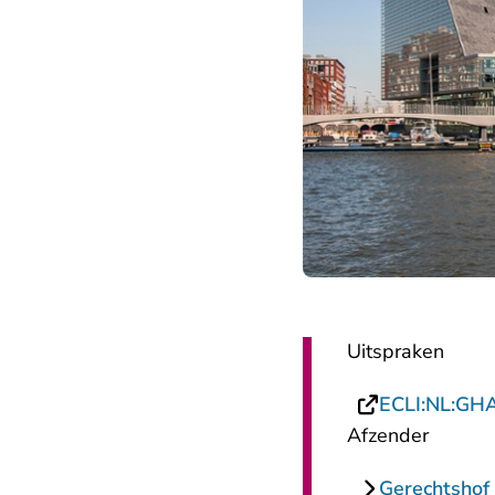
Uitspraken
ECLI:NL:GH
Afzender
Gerechtsho