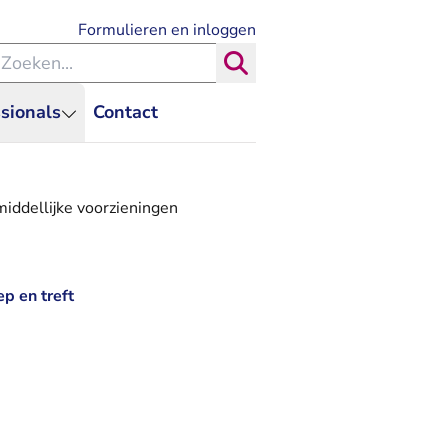
- U verlaat Rechtspraak.nl
Formulieren en inloggen
eken binnen de Rechtspraak
Zoeken
sionals
Contact
iddellijke voorzieningen
p en treft