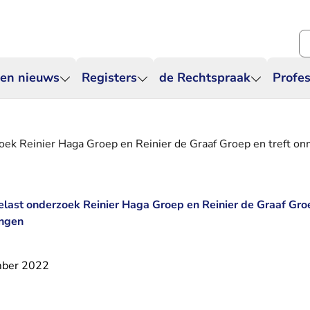
Zo
 en nieuws
Registers
de Rechtspraak
Profes
k Reinier Haga Groep en Reinier de Graaf Groep en treft onm
st onderzoek Reinier Haga Groep en Reinier de Graaf Groe
ingen
mber 2022