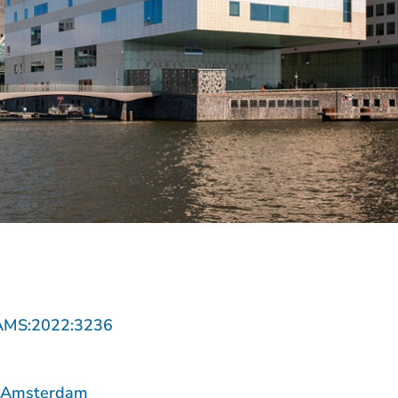
- U verlaat Rechtspraak.nl
AMS:2022:3236
f Amsterdam