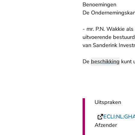
Benoemingen
De Ondernemingskam
- mr. P.N. Wakkie als 
uitvoerende bestuurde
van Sanderink Investm
De
beschikking
kunt u
Uitspraken
ECLI:NL:GH
Afzender