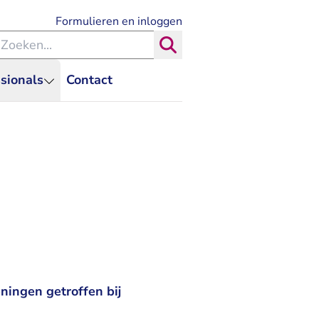
- U verlaat Rechtspraak.nl
Formulieren en inloggen
eken binnen de Rechtspraak
Zoeken
sionals
Contact
ingen getroffen bij