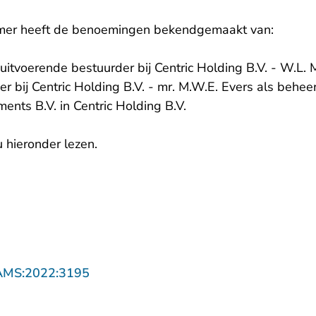
er heeft de benoemingen bekendgemaakt van:
uitvoerende bestuurder bij Centric Holding B.V. - W.L. M
r bij Centric Holding B.V. - mr. M.W.E. Evers als behe
ents B.V. in Centric Holding B.V.
 hieronder lezen.
- U verlaat Rechtspraak.nl
AMS:2022:3195