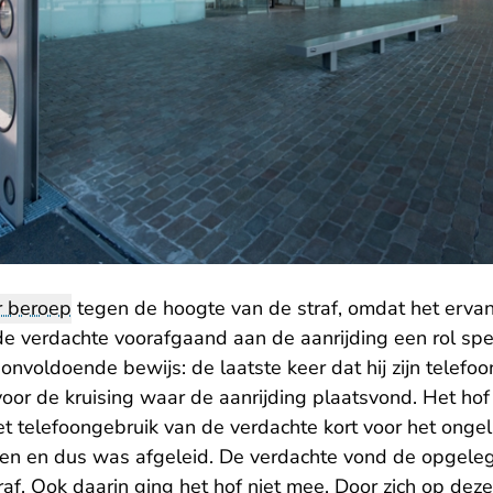
r beroep
tegen de hoogte van de straf, omdat het ervan
de verdachte voorafgaand aan de aanrijding een rol spe
 onvoldoende bewijs: de laatste keer dat hij zijn telef
oor de kruising waar de aanrijding plaatsvond. Het ho
et telefoongebruik van de verdachte kort voor het ongelu
n en dus was afgeleid. De verdachte vond de opgeleg
af. Ook daarin ging het hof niet mee. Door zich op dez