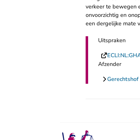
verkeer te bewegen e
onvoorzichtig en onopl
een dergelijke mate 
Uitspraken
ECLI:NL:GH
Afzender
Gerechtsho