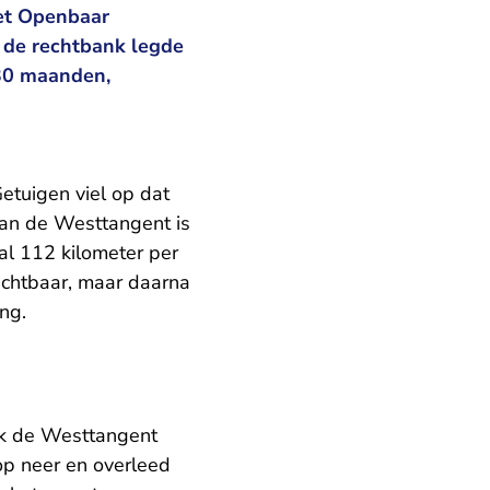
Het Openbaar
; de rechtbank legde
 30 maanden,
etuigen viel op dat
van de Westtangent is
l 112 kilometer per
ichtbaar, maar daarna
ong.
tak de Westtangent
op neer en overleed