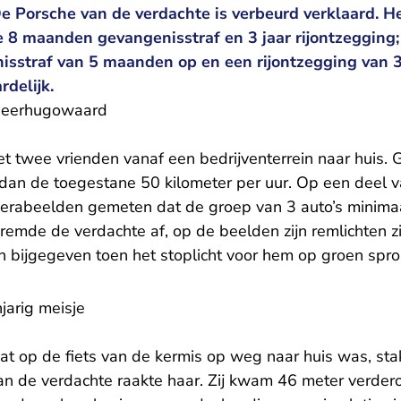
 De Porsche van de verdachte is verbeurd verklaard. 
e 8 maanden gevangenisstraf en 3 jaar rijontzegging
isstraf van 5 maanden op en een rijontzegging van
rdelijk.
Heerhugowaard
t twee vrienden vanaf een bedrijventerrein naar huis. G
 dan de toegestane 50 kilometer per uur. Op een deel 
erabeelden gemeten dat de groep van 3 auto’s minimaa
 remde de verdachte af, op de beelden zijn remlichten z
en bijgegeven toen het stoplicht voor hem op groen spr
njarig meisje
dat op de fiets van de kermis op weg naar huis was, s
an de verdachte raakte haar. Zij kwam 46 meter verder