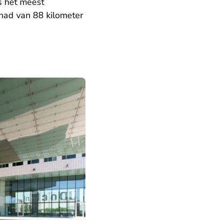
s het meest
 had van 88 kilometer