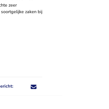
chte zeer
 soortgelijke zaken bij
ericht:
Deel dit nieuwsbericht via X - U verlaat Rechtspraa
Deel dit nieuwsbericht via Facebook - U verlaat
Deel dit nieuwsbericht via e-mail
Deel dit nieuwsbericht via LinkedIn - U v