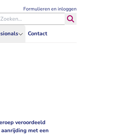
- U verlaat Rechtspraak.nl
Formulieren en inloggen
eken binnen de Rechtspraak
Zoeken
sionals
Contact
eroep veroordeeld
 aanrijding met een