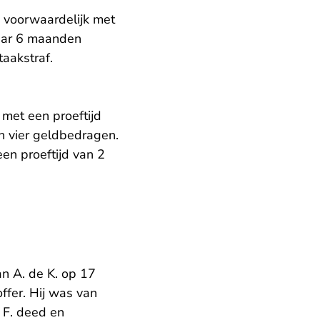
 voorwaardelijk met
aar 6 maanden
taakstraf.
met een proeftijd
 vier geldbedragen.
en proeftijd van 2
an A. de K. op 17
offer. Hij was van
n F. deed en