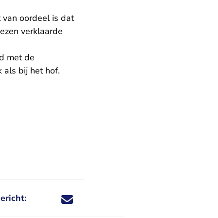
 van oordeel is dat
ezen verklaarde
nd met de
als bij het hof.
ericht:
Deel dit nieuwsbericht via X - U verlaat Rechtspraa
Deel dit nieuwsbericht via Facebook - U verlaat
Deel dit nieuwsbericht via e-mail
Deel dit nieuwsbericht via LinkedIn - U v