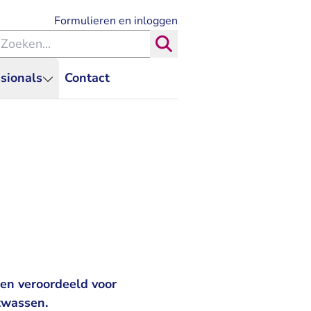
- U verlaat Rechtspraak.nl
Formulieren en inloggen
eken binnen de Rechtspraak
Zoeken
sionals
Contact
en veroordeeld voor
itwassen.