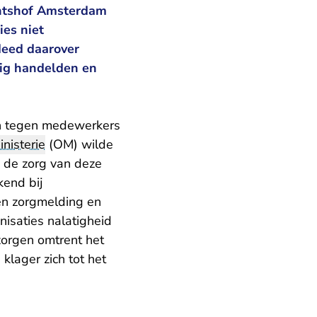
chtshof Amsterdam
ies niet
 deed daarover
atig handelden en
en tegen medewerkers
nisterie
(OM) wilde
n de zorg van deze
kend bij
een zorgmelding en
nisaties nalatigheid
zorgen omtrent het
klager zich tot het