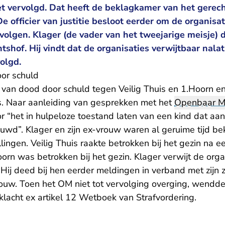
iet vervolgd. Dat heeft de beklagkamer van het gere
e officier van justitie besloot eerder om de organisat
ervolgen. Klager (de vader van het tweejarige meisje)
htshof. Hij vindt dat de organisaties verwijtbaar nal
olgd.
or schuld
 van dood door schuld tegen Veilig Thuis en 1.Hoorn 
s. Naar aanleiding van gesprekken met het
Openbaar Mi
or “het in hulpeloze toestand laten van een kind dat aa
rouwd”. Klager en zijn ex-vrouw waren al geruime tijd be
lingen. Veilig Thuis raakte betrokken bij het gezin na 
oorn was betrokken bij het gezin. Klager verwijt de orga
Hij deed bij hen eerder meldingen in verband met zijn 
ouw. Toen het OM niet tot vervolging overging, wendde 
klacht ex artikel 12 Wetboek van Strafvordering.