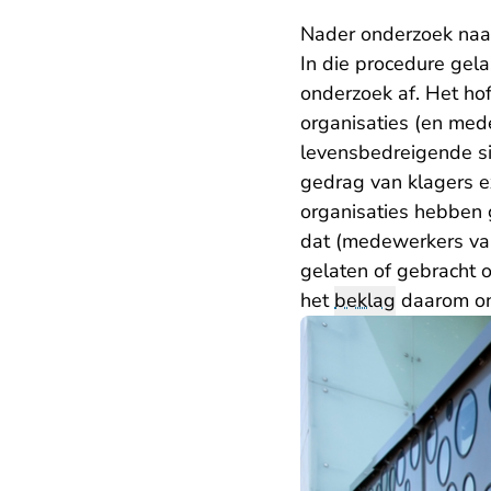
Nader onderzoek naa
In die procedure gela
onderzoek af. Het hof
organisaties (en me
levensbedreigende si
gedrag van klagers 
organisaties hebben 
dat (medewerkers van
gelaten of gebracht of
het
beklag
daarom o