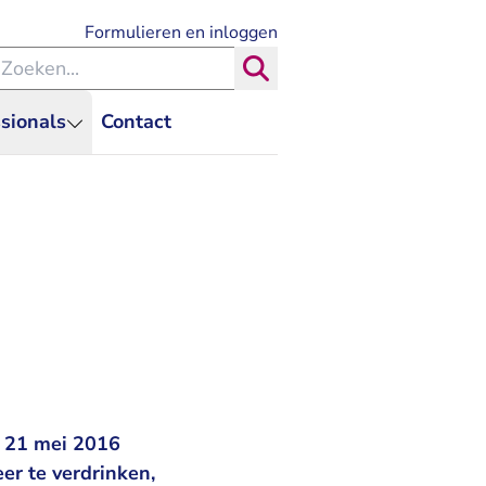
- U verlaat Rechtspraak.nl
Formulieren en inloggen
eken binnen de Rechtspraak
Zoeken
sionals
Contact
p 21 mei 2016
er te verdrinken,