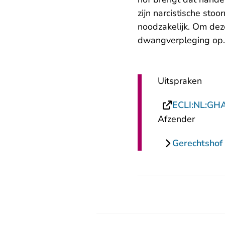
zijn narcistische sto
noodzakelijk. Om dez
dwangverpleging op.
Uitspraken
ECLI:NL:GH
Afzender
Gerechtsho