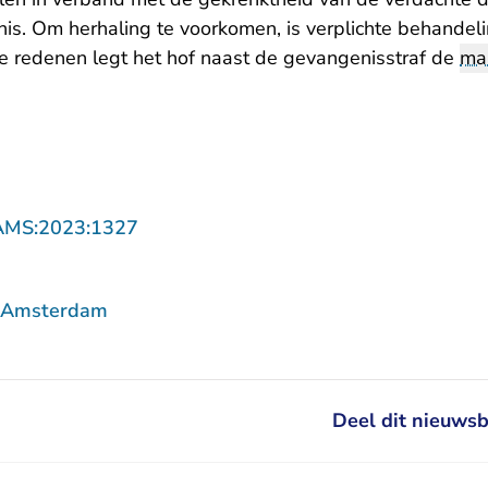
ornis. Om herhaling te voorkomen, is verplichte behande
e redenen legt het hof naast de gevangenisstraf de
ma
- U verlaat Rechtspraak.nl
AMS:2023:1327
f Amsterdam
Deel dit nieuwsb