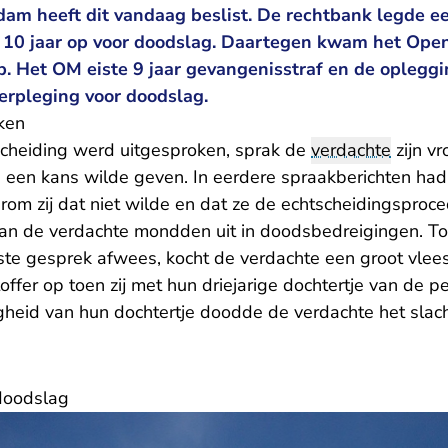
am heeft dit vandaag beslist. De rechtbank legde e
 10 jaar op voor doodslag. Daartegen kwam het Open
p. Het OM eiste 9 jaar gevangenisstraf en de oplegg
rpleging voor doodslag.
ken
scheiding werd uitgesproken, sprak de
verdachte
zijn v
og een kans wilde geven. In eerdere spraakberichten had z
om zij dat niet wilde en dat ze de echtscheidingsproce
van de verdachte mondden uit in doodsbedreigingen. T
tste gesprek afwees, kocht de verdachte een groot vlee
offer op toen zij met hun driejarige dochtertje van de 
gheid van hun dochtertje doodde de verdachte het slach
doodslag