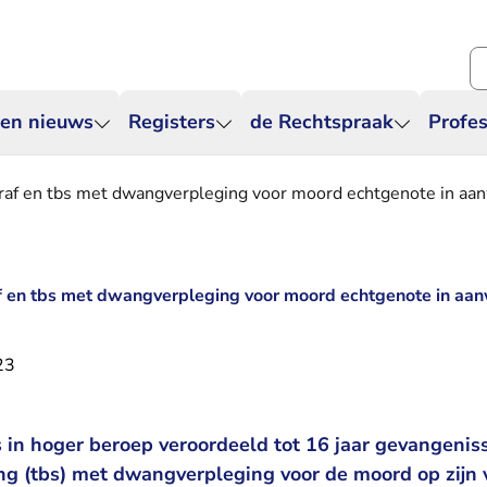
Zo
 en nieuws
Registers
de Rechtspraak
Profes
raf en tbs met dwangverpleging voor moord echtgenote in aan
f en tbs met dwangverpleging voor moord echtgenote in aan
23
 in hoger beroep veroordeeld tot 16 jaar gevangeniss
ing (tbs) met dwangverpleging voor de moord op zijn 