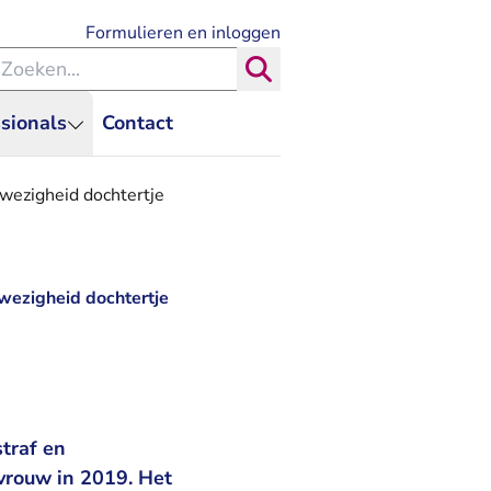
- U verlaat Rechtspraak.nl
Formulieren en inloggen
eken binnen de Rechtspraak
Zoeken
sionals
Contact
wezigheid dochtertje
wezigheid dochtertje
traf en
vrouw in 2019. Het