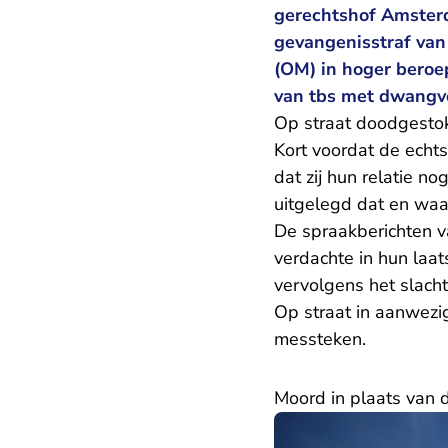
gerechtshof Amsterd
gevangenisstraf van
(OM) in hoger beroe
van tbs met dwangve
Op straat doodgesto
Kort voordat de echt
dat zij hun relatie n
uitgelegd dat en waar
De spraakberichten 
verdachte in hun laa
vervolgens het slacht
Op straat in aanwezi
messteken.
Moord in plaats van 