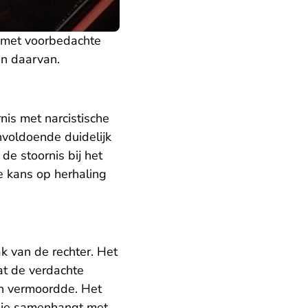
 met voorbedachte
en daarvan.
is met narcistische
nvoldoende duidelijk
de stoornis bij het
e kans op herhaling
aak van de rechter. Het
at de verdachte
en vermoordde. Het
 die samenhangt met