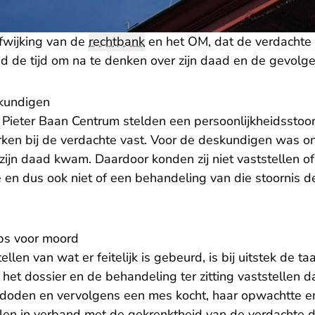
afwijking van de
rechtbank
en het OM, dat de verdachte
ad de tijd om na te denken over zijn daad en de gevolg
kundigen
Pieter Baan Centrum stelden een persoonlijkheidsstoorn
rken bij de verdachte vast. Voor de deskundigen was o
zijn daad kwam. Daardoor konden zij niet vaststellen of 
 en dus ook niet of een behandeling van die stoornis d
bs voor moord
tellen van wat er feitelijk is gebeurd, is bij uitstek de t
het dossier en de behandeling ter zitting vaststellen d
e doden en vervolgens een mes kocht, haar opwachtte 
len in verband met de gekrenktheid van de verdachte