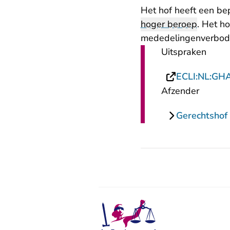
Het hof heeft een be
hoger beroep
. Het h
mededelingenverbode
Uitspraken
ECLI:NL:GH
Afzender
Gerechtsho