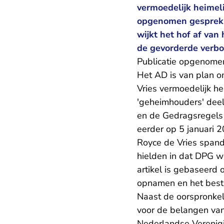
vermoedelijk heimel
opgenomen gesprekk
wijkt het hof af va
de gevorderde verb
Publicatie opgenome
Het AD is van plan o
Vries vermoedelijk 
'geheimhouders' dee
en de Gedragsregels 
eerder op 5 januari 2
Royce de Vries spand
hielden in dat DPG 
artikel is gebaseerd
opnamen en het best
Naast de oorspronkel
voor de belangen van
Nederlandse Verenigi