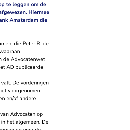
op te leggen om de
 afgewezen. Hiermee
tbank Amsterdam die
men, die Peter R. de
 waaraan
an de Advocatenwet
Het AD publiceerde
valt. De vorderingen
 het voorgenomen
en en/of andere
e van Advocaten op
 in het algemeen. De
 komen op voor de