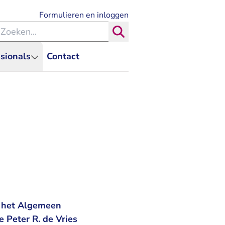
- U verlaat Rechtspraak.nl
Formulieren en inloggen
eken binnen de Rechtspraak
Zoeken
sionals
Contact
t het Algemeen
 Peter R. de Vries