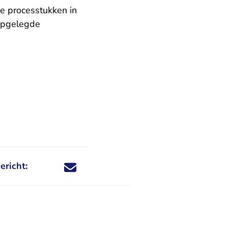
e processtukken in
 opgelegde
ericht:
Deel dit nieuwsbericht via X - U verlaat Rechtspraa
Deel dit nieuwsbericht via Facebook - U verlaat
Deel dit nieuwsbericht via e-mail
Deel dit nieuwsbericht via LinkedIn - U v