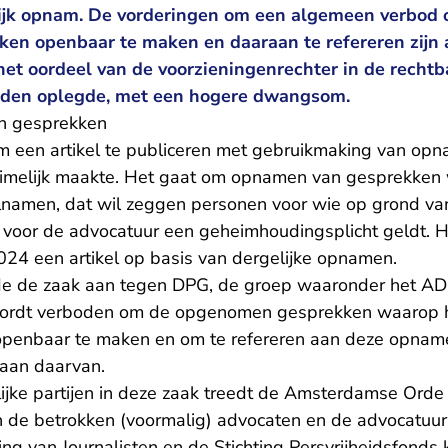
ijk opnam. De vorderingen om een algemeen verbod 
en openbaar te maken en daaraan te refereren zijn
n het oordeel van de voorzieningenrechter in de rech
oden oplegde, met een hogere dwangsom.
n gesprekken
m een artikel te publiceren met gebruikmaking van opna
heimelijk maakte. Het gaat om opnamen van gesprekken
lnamen, dat wil zeggen personen voor wie op grond v
voor de advocatuur een geheimhoudingsplicht geldt. 
024 een artikel op basis van dergelijke opnamen.
e de zaak aan tegen DPG, de groep waaronder het AD 
wordt verboden om de opgenomen gesprekken waarop
 openbaar te maken en om te refereren aan deze opnam
aan daarvan.
ijke partijen in deze zaak treedt de Amsterdamse Ord
 de betrokken (voormalig) advocaten en de advocatuur
ng van Journalisten en de Stichting Persvrijheidsfonds