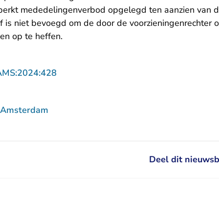
perkt mededelingenverbod opgelegd ten aanzien van d
of is niet bevoegd om de door de voorzieningenrechter
n op te heffen.
- U verlaat Rechtspraak.nl
AMS:2024:428
f Amsterdam
Deel dit nieuwsb