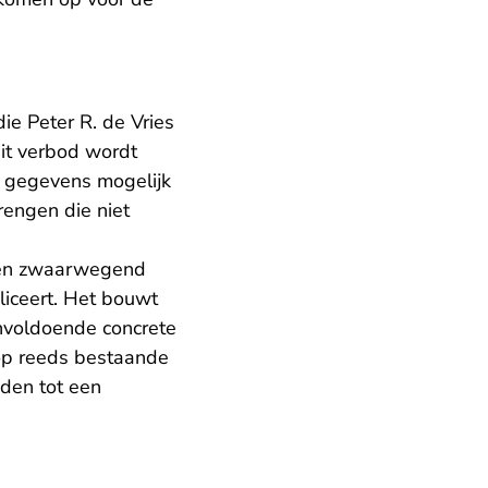
e Peter R. de Vries
it verbod wordt
e gegevens mogelijk
rengen die niet
 een zwaarwegend
liceert. Het bouwt
onvoldoende concrete
op reeds bestaande
iden tot een