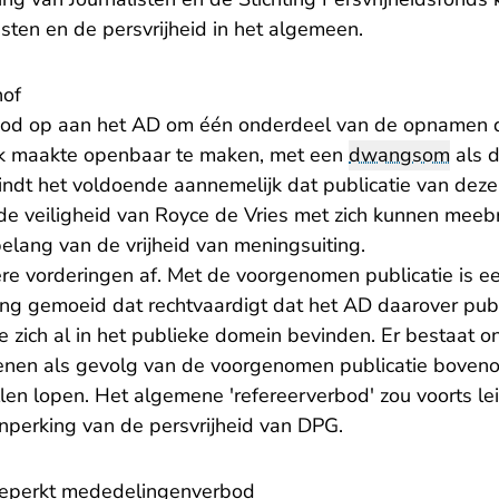
sten en de persvrijheid in het algemeen.
hof
bod op aan het AD om één onderdeel van de opnamen di
jk maakte openbaar te maken, met een
dwangsom
als d
vindt het voldoende aannemelijk dat publicatie van dez
r de veiligheid van Royce de Vries met zich kunnen meeb
lang van de vrijheid van meningsuiting.
ere vorderingen af. Met de voorgenomen publicatie is
ng gemoeid dat rechtvaardigt dat het AD daarover pub
e zich al in het publieke domein bevinden. Er bestaat 
kenen als gevolg van de voorgenomen publicatie boven
zullen lopen. Het algemene 'refereerverbod' zou voorts le
nperking van de persvrijheid van DPG.
 beperkt mededelingenverbod