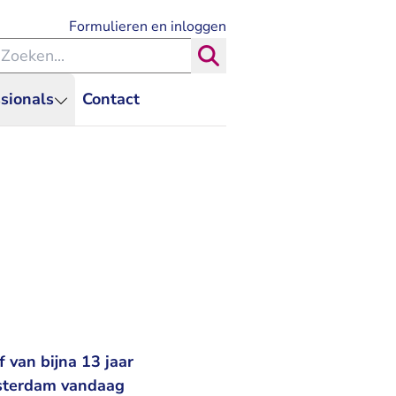
- U verlaat Rechtspraak.nl
Formulieren en inloggen
eken binnen de Rechtspraak
Zoeken
sionals
Contact
 van bijna 13 jaar
msterdam vandaag