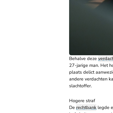
Behalve deze
verdac
27-jarige man. Het ho
plaats delict aanwezi
andere verdachten ka
slachtoffer.
Hogere straf
De
rechtbank
legde e