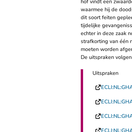
hof vindt een zwaard
waarmee hij de doods
dit soort feiten gep
tijdelijke gevangeni
echter in deze zaak 
strafkorting van één
moeten worden afge
De uitspraken volgen 
Uitspraken
ECLI:NL:GH
ECLI:NL:GH
ECLI:NL:GH
ECLI:NL:GH