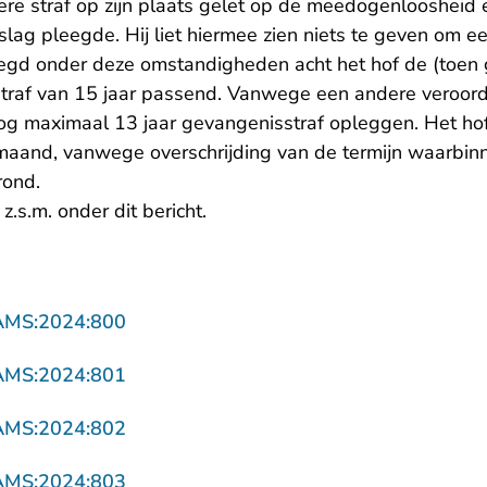
ere straf op zijn plaats gelet op de meedogenloosheid
lag pleegde. Hij liet hiermee zien niets te geven om 
leegd onder deze omstandigheden acht het hof de (toe
sstraf van 15 jaar passend. Vanwege een andere veroord
nog maximaal 13 jaar gevangenisstraf opleggen. Het ho
 maand, vanwege overschrijding van de termijn waarbin
rond.
z.s.m. onder dit bericht.
- U verlaat Rechtspraak.nl
AMS:2024:800
- U verlaat Rechtspraak.nl
AMS:2024:801
- U verlaat Rechtspraak.nl
AMS:2024:802
- U verlaat Rechtspraak.nl
AMS:2024:803