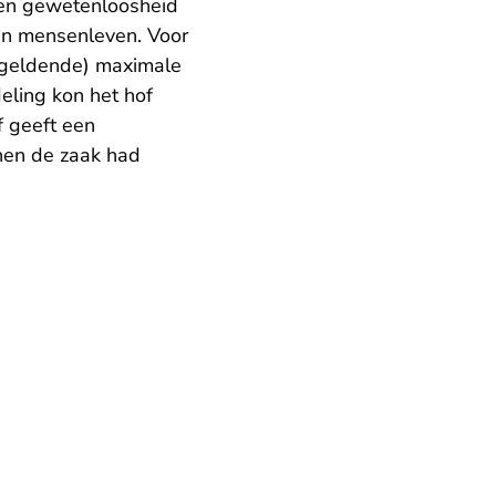
 en gewetenloosheid
een mensenleven. Voor
n geldende) maximale
eling kon het hof
f geeft een
nen de zaak had