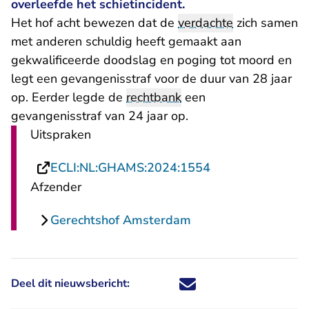
overleefde het schietincident.
Het hof acht bewezen dat de
verdachte
zich samen
met anderen schuldig heeft gemaakt aan
gekwalificeerde doodslag en poging tot moord en
legt een gevangenisstraf voor de duur van 28 jaar
op. Eerder legde de
rechtbank
een
gevangenisstraf van 24 jaar op.
Uitspraken
- U verlaat Recht
ECLI:NL:GHAMS:2024:1554
Afzender
Gerechtshof Amsterdam
Deel dit nieuwsbericht:
Deel dit nieuwsbericht via X - U 
Deel dit nieuwsbericht via Fa
Deel dit nieuwsbericht via
Deel dit nieuwsbericht