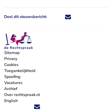
Deel dit nieuwsbericht:
Deel dit nieuwsbericht via X - U 
Deel dit nieuwsbericht via Fa
Deel dit nieuwsbericht via
Deel dit nieuwsbericht
Sitemap
Privacy
Cookies
Toegankelijkheid
Spoofing
Vacatures
- U verlaat Rechtspraak.nl
Archief
Over rechtspraak.nl
English
Volg ons op X (Twitter) - U verlaat Rechtspraak.nl
Volg ons op Facebook - U verlaat Rechtspraak.nl
Volg ons op Instagram - U verlaat Rechtspraak.nl
Volg ons op Youtube - U verlaat Rechtspraak.nl
Volg ons op LinkedIn - U verlaat Rechtspraak.n
'Blijf op de hoogte' nieuwsbrief - U verlaat