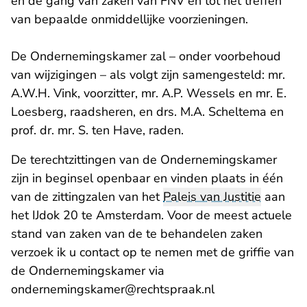
en de gang van zaken van FNV en tot het treffen
van bepaalde onmiddellijke voorzieningen.
De Ondernemingskamer zal – onder voorbehoud
van wijzigingen – als volgt zijn samengesteld: mr.
A.W.H. Vink, voorzitter, mr. A.P. Wessels en mr. E.
Loesberg, raadsheren, en drs. M.A. Scheltema en
prof. dr. mr. S. ten Have, raden.
De terechtzittingen van de Ondernemingskamer
zijn in beginsel openbaar en vinden plaats in één
van de zittingzalen van het
Paleis van Justitie
aan
het IJdok 20 te Amsterdam. Voor de meest actuele
stand van zaken van de te behandelen zaken
verzoek ik u contact op te nemen met de griffie van
de Ondernemingskamer via
- U verlaat Rech
ondernemingskamer@rechtspraak.nl