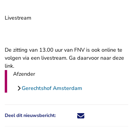
Livestream
De zitting van 13.00 uur van FNV is ook online te
volgen via een livestream. Ga daarvoor naar
deze
- U verlaat Rechtspraak.nl
link
.
Afzender
Gerechtshof Amsterdam
Deel dit nieuwsbericht:
Deel dit nieuwsbericht via X - U 
Deel dit nieuwsbericht via Fa
Deel dit nieuwsbericht via
Deel dit nieuwsbericht