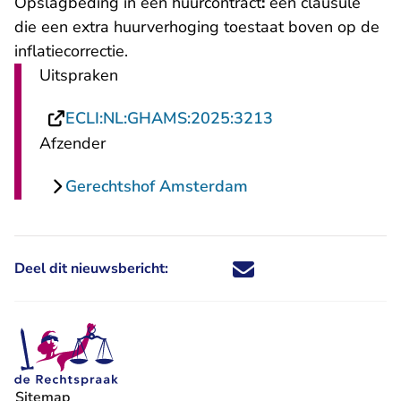
Opslagbeding in een huurcontract
:
een clausule
die een extra huurverhoging toestaat boven op de
inflatiecorrectie.
Uitspraken
- U verlaat Recht
ECLI:NL:GHAMS:2025:3213
Afzender
Gerechtshof Amsterdam
Deel dit nieuwsbericht:
Deel dit nieuwsbericht via X - U 
Deel dit nieuwsbericht via Fa
Deel dit nieuwsbericht via
Deel dit nieuwsbericht
Sitemap