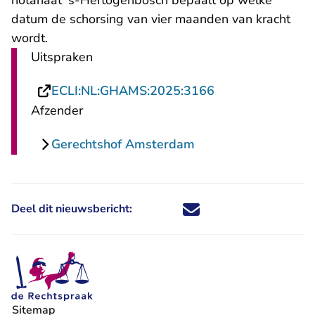
notariaat 's-Hertogenbosch bepaalt op welke
datum de schorsing van vier maanden van kracht
wordt.
Uitspraken
- U verlaat Recht
ECLI:NL:GHAMS:2025:3166
Afzender
Gerechtshof Amsterdam
Deel dit nieuwsbericht:
Deel dit nieuwsbericht via X - U 
Deel dit nieuwsbericht via Fa
Deel dit nieuwsbericht via
Deel dit nieuwsbericht
Sitemap