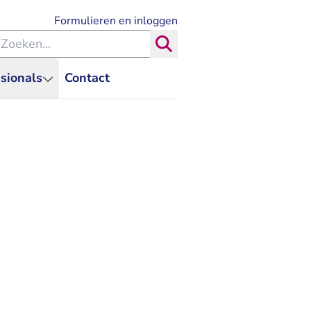
- U verlaat Rechtspraak.nl
Formulieren en inloggen
eken binnen de Rechtspraak
Zoeken
sionals
Contact