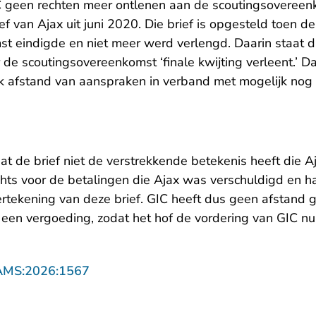
C geen rechten meer ontlenen aan de scoutingsovereen
f van Ajax uit juni 2020. Die brief is opgesteld toen de
t eindigde en niet meer werd verlengd. Daarin staat d
r de scoutingsovereenkomst ‘finale kwijting verleent.’
k afstand van aanspraken in verband met mogelijk nog 
at de brief niet de verstrekkende betekenis heeft die 
hts voor de betalingen die Ajax was verschuldigd en h
tekening van deze brief. GIC heeft dus geen afstand 
een vergoeding, zodat het hof de vordering van GIC nu 
- U verlaat Rechtspraak.nl
AMS:2026:1567