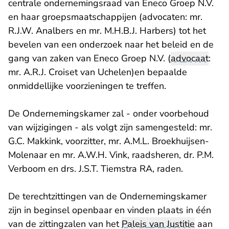
centrale ondernemingsraad van Eneco Groep N.V.
en haar groepsmaatschappijen (advocaten: mr.
R.J.W. Analbers en mr. M.H.B.J. Harbers) tot het
bevelen van een onderzoek naar het beleid en de
gang van zaken van Eneco Groep N.V. (
advocaat
:
mr. A.R.J. Croiset van Uchelen)en bepaalde
onmiddellijke voorzieningen te treffen.
De Ondernemingskamer zal - onder voorbehoud
van wijzigingen - als volgt zijn samengesteld: mr.
G.C. Makkink, voorzitter, mr. A.M.L. Broekhuijsen-
Molenaar en mr. A.W.H. Vink, raadsheren, dr. P.M.
Verboom en drs. J.S.T. Tiemstra RA, raden.
De terechtzittingen van de Ondernemingskamer
zijn in beginsel openbaar en vinden plaats in één
van de zittingzalen van het
Paleis van Justitie
aan