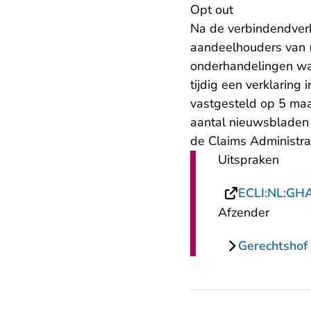
Opt out
Na de verbindendverk
aandeelhouders van (
onderhandelingen war
tijdig een verklaring 
vastgesteld op 5 ma
aantal nieuwsbladen 
de Claims Administrat
Uitspraken
ECLI:NL:GH
Afzender
Gerechtsho