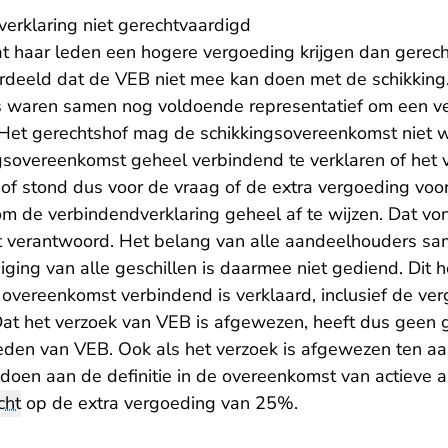
verklaring niet gerechtvaardigd
 haar leden een hogere vergoeding krijgen dan gerecht
rdeeld dat de VEB niet mee kan doen met de schikking
s waren samen nog voldoende representatief om een ve
 Het gerechtshof mag de schikkingsovereenkomst niet wi
sovereenkomst geheel verbindend te verklaren of het v
hof stond dus voor de vraag of de extra vergoeding voo
 de verbindendverklaring geheel af te wijzen. Dat von
t verantwoord. Het belang van alle aandeelhouders sa
ging van alle geschillen is daarmee niet gediend. Dit h
overeenkomst verbindend is verklaard, inclusief de ve
at het verzoek van VEB is afgewezen, heeft dus geen 
eden van VEB. Ook als het verzoek is afgewezen ten aa
oldoen aan de definitie in de overeenkomst van actieve
cht
op de extra vergoeding van 25%.