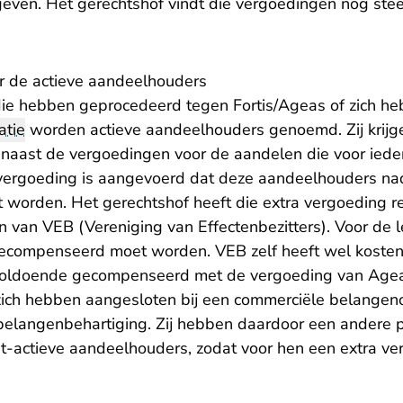
egeven. Het gerechtshof vindt die vergoedingen nog ste
r de actieve aandeelhouders
e hebben geprocedeerd tegen Fortis/Ageas of zich he
atie
worden actieve aandeelhouders genoemd. Zij krijg
aast de vergoedingen voor de aandelen die voor iederee
 vergoeding is aangevoerd dat deze aandeelhouders n
orden. Het gerechtshof heeft die extra vergoeding re
n van VEB (Vereniging van Effectenbezitters). Voor de 
gecompenseerd moet worden. VEB zelf heeft wel koste
j voldoende gecompenseerd met de vergoeding van Age
ich hebben aangesloten bij een commerciële belangen
belangenbehartiging. Zij hebben daardoor een andere p
t-actieve aandeelhouders, zodat voor hen een extra ve