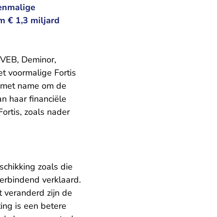
oenmalige
m € 1,3 miljard
(VEB, Deminor,
t voormalige Fortis
t met name om de
n haar financiële
ortis, zoals nader
chikking zoals die
verbindend verklaard.
t veranderd zijn de
ing is een betere