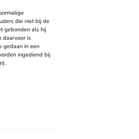
voormalige
ders die niet bij de
t gebonden als hij
jn daarvoor is
s gedaan in een
worden ingediend bij
- U verlaat Rechtspraak.nl
m
).