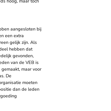
eds hoog, maar toch
bben aangesloten bij
en een extra
n gelijk zijn. Als
adeel hebben dat
delijk gevonden,
leden van de VEB is
n gemaakt, maar voor
as. De
organisatie moeten
ositie dan de leden
rgoeding