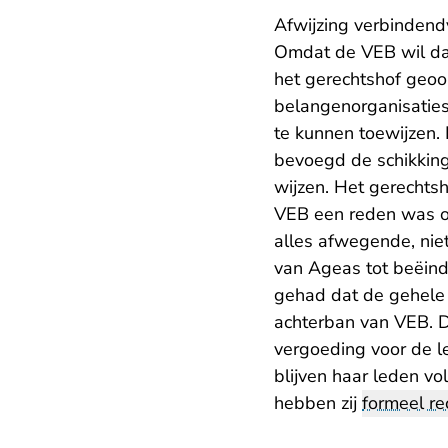
Afwijzing verbindend
Omdat de VEB wil dat
het gerechtshof geoo
belangenorganisatie
te kunnen toewijzen.
bevoegd de schikking
wijzen. Het gerechts
VEB een reden was om
alles afwegende, nie
van Ageas tot beëindi
gehad dat de gehele 
achterban van VEB. D
vergoeding voor de l
blijven haar leden v
hebben zij
formeel re