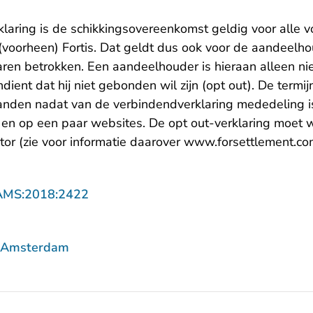
laring is de schikkingsovereenkomst geldig voor alle 
voorheen) Fortis. Dat geldt dus ook voor de aandeelhou
en betrokken. Een aandeelhouder is hieraan alleen nie
indient dat hij niet gebonden wil zijn (opt out). De termi
anden nadat van de verbindendverklaring mededeling i
en op een paar websites. De opt out-verklaring moet 
or (zie voor informatie daarover
www.forsettlement.co
- U verlaat Rechtspraak.nl
AMS:2018:2422
f Amsterdam