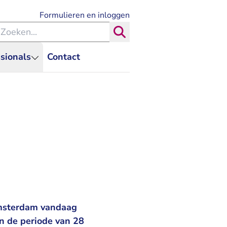
- U verlaat Rechtspraak.nl
Formulieren en inloggen
eken binnen de Rechtspraak
Zoeken
sionals
Contact
 Amsterdam vandaag
in de periode van 28