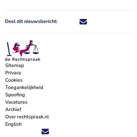
Deel dit nieuwsbericht:
Deel dit nieuwsbericht via X - U 
Deel dit nieuwsbericht via Fa
Deel dit nieuwsbericht via
Deel dit nieuwsbericht
Sitemap
Privacy
Cookies
Toegankelijkheid
Spoofing
Vacatures
- U verlaat Rechtspraak.nl
Archief
Over rechtspraak.nl
English
Volg ons op X (Twitter) - U verlaat Rechtspraak.nl
Volg ons op Facebook - U verlaat Rechtspraak.nl
Volg ons op Instagram - U verlaat Rechtspraak.nl
Volg ons op Youtube - U verlaat Rechtspraak.nl
Volg ons op LinkedIn - U verlaat Rechtspraak.n
'Blijf op de hoogte' nieuwsbrief - U verlaat