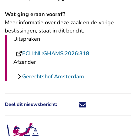
Wat ging eraan vooraf?
Meer informatie over deze zaak en de vorige
- U verlaat Rechtspra
beslissingen, staat in
dit bericht
.
Uitspraken
- U verlaat Rechts
ECLI:NL:GHAMS:2026:318
Afzender
Gerechtshof Amsterdam
Deel dit nieuwsbericht:
Deel dit nieuwsbericht via X - U 
Deel dit nieuwsbericht via Fa
Deel dit nieuwsbericht via
Deel dit nieuwsbericht