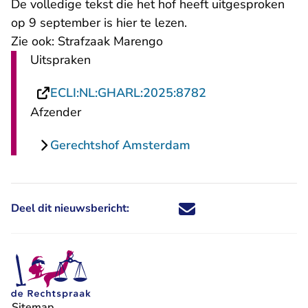
De volledige tekst die het hof heeft uitgesproken
op 9 september
is hier te lezen
.
Zie ook:
Strafzaak Marengo
Uitspraken
- U verlaat Recht
ECLI:NL:GHARL:2025:8782
Afzender
Gerechtshof Amsterdam
Deel dit nieuwsbericht:
Deel dit nieuwsbericht via X - U 
Deel dit nieuwsbericht via Fa
Deel dit nieuwsbericht via
Deel dit nieuwsbericht
Sitemap