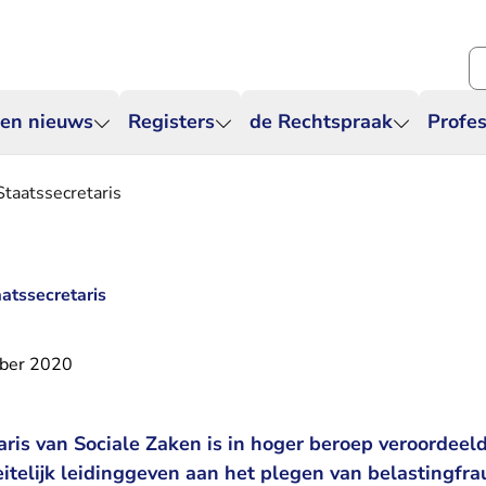
Zo
 en nieuws
Registers
de Rechtspraak
Profes
taatssecretaris
atssecretaris
ber 2020
ris van Sociale Zaken is in hoger beroep veroordeeld
eitelijk leidinggeven aan het plegen van belastingfra