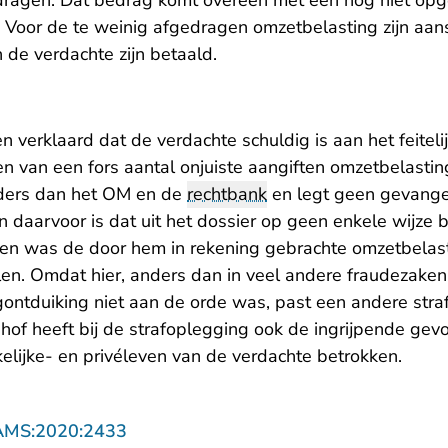
dragen. Dat bedrag komt overeen met een nog niet op
o. Voor de te weinig afgedragen omzetbelasting zijn aa
 de verdachte zijn betaald.
 verklaard dat de verdachte schuldig is aan het feiteli
nen van een fors aantal onjuiste aangiften omzetbelasti
nders dan het OM en de
rechtbank
en legt geen gevange
n daarvoor is dat uit het dossier op geen enkele wijze bl
en was de door hem in rekening gebrachte omzetbelastin
alen. Omdat hier, anders dan in veel andere fraudezake
ngontduiking niet aan de orde was, past een andere stra
hof heeft bij de strafoplegging ook de ingrijpende gev
kelijke- en privéleven van de verdachte betrokken.
- U verlaat Rechtspraak.nl
AMS:2020:2433