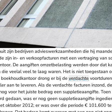
uit zijn bedrijven advieswerkzaamheden die hij maandel
rde zijn in- en verkoopfacturen met een vertraging van 
kantoor. De aangiften omzetbelasting werden door dat 
 die veelal veel te laag waren. Het is niet toegestaan 
t boekhoudkantoor drong er bij de
verdachte
voortduren
eller aan te leveren. Als de verdachte facturen inzond, d
og voor het juiste bedrag een suppletieaangifte. Toen
d gedaan, was er nog geen suppletieaangifte ingedie
met oktober 2012; er was over die periode € 101.600 te