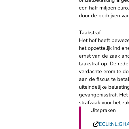
omzetbelasting afge
een half miljoen eur
door de bedrijven van
Taakstraf
Het hof heeft bewezen
het opzettelijk indie
ernst van de zaak a
taakstraf op. De rede
verdachte erom te do
aan de fiscus te bet
uiteindelijke belasti
gevangenisstraf. Het 
strafzaak voor het za
Uitspraken
ECLI:NL:GH