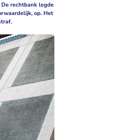
. De rechtbank legde
waardelijk, op. Het
traf.