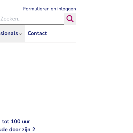
- U verlaat Rechtspraak.nl
Formulieren en inloggen
eken binnen de Rechtspraak
Zoeken
sionals
Contact
 tot 100 uur
ude door zijn 2