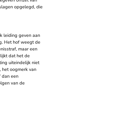
gegeven omzet van
nslagen opgelegd, die
jk leiding geven aan
ng. Het hof weegt de
nisstraf, maar een
ijkt dat het de
g uiteindelijk niet
n, het oogmerk van
f dan een
olgen van de