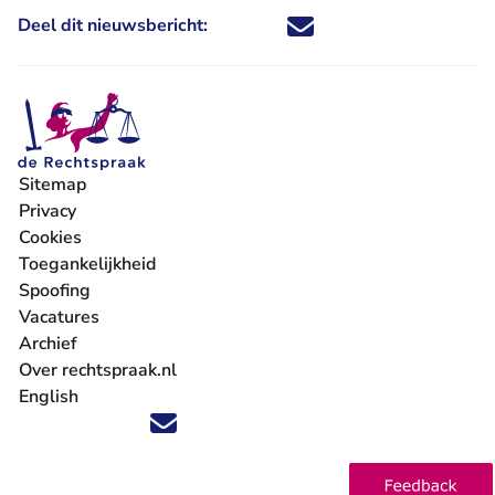
Deel dit nieuwsbericht:
Deel dit nieuwsbericht via X - U 
Deel dit nieuwsbericht via Fa
Deel dit nieuwsbericht via
Deel dit nieuwsbericht
Sitemap
Privacy
Cookies
Toegankelijkheid
Spoofing
Vacatures
- U verlaat Rechtspraak.nl
Archief
Over rechtspraak.nl
English
Volg ons op X (Twitter) - U verlaat Rechtspraak.nl
Volg ons op Facebook - U verlaat Rechtspraak.nl
Volg ons op Instagram - U verlaat Rechtspraak.nl
Volg ons op Youtube - U verlaat Rechtspraak.nl
Volg ons op LinkedIn - U verlaat Rechtspraak.n
'Blijf op de hoogte' nieuwsbrief - U verlaat