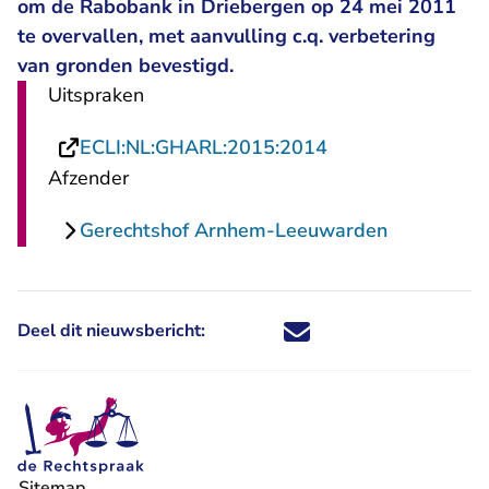
om de Rabobank in Driebergen op 24 mei 2011
te overvallen, met aanvulling c.q. verbetering
van gronden bevestigd.
Uitspraken
- U verlaat Recht
ECLI:NL:GHARL:2015:2014
Afzender
Gerechtshof Arnhem-Leeuwarden
Deel dit nieuwsbericht:
Deel dit nieuwsbericht via X - U 
Deel dit nieuwsbericht via Fa
Deel dit nieuwsbericht via
Deel dit nieuwsbericht
Sitemap