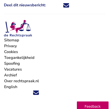
Deel dit nieuwsbericht:
Deel dit nieuwsbericht via X - U 
Deel dit nieuwsbericht via Fa
Deel dit nieuwsbericht via
Deel dit nieuwsbericht
Sitemap
Privacy
Cookies
Toegankelijkheid
Spoofing
Vacatures
- U verlaat Rechtspraak.nl
Archief
Over rechtspraak.nl
English
Volg ons op X (Twitter) - U verlaat Rechtspraak.nl
Volg ons op Facebook - U verlaat Rechtspraak.nl
Volg ons op Instagram - U verlaat Rechtspraak.nl
Volg ons op Youtube - U verlaat Rechtspraak.nl
Volg ons op LinkedIn - U verlaat Rechtspraak.n
'Blijf op de hoogte' nieuwsbrief - U verlaat