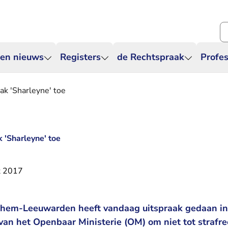
Zo
 en nieuws
Registers
de Rechtspraak
Profes
aak 'Sharleyne' toe
k 'Sharleyne' toe
t 2017
nhem-Leeuwarden heeft vandaag uitspraak gedaan in
van het Openbaar Ministerie (OM) om niet tot strafre