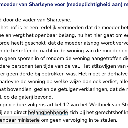
 moeder van Sharleyne voor (medeplichtigheid aan) 
nd door de vader van Sharleyne.
 het hof is er een redelijk vermoeden dat de moeder bet
e en vergt het openbaar belang, nu het hier gaat om ee
orde heeft geschokt, dat de moeder alsnog wordt vervo
h de betreffende nacht in de woning van de moeder en
zijn geen sporen in of rondom de woning aangetroffen d
ere personen ten tijde van de val. Het stilzwijgen van
 er geen derde bij betrokken was. Het moet er derhalv
arleyne de woning op welke wijze dan ook verliet, all
aat bovendien, gezien de getuigenverklaringen, dat de 
l, op de galerij bevond.
 procedure volgens artikel 12 van het Wetboek van Stra
j een direct
belanghebbende
zich bij het gerechtshof 
enbaar ministerie
om geen vervolging in te stellen.