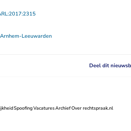
- U verlaat Rechtspraak.nl
ARL:2017:2315
f Arnhem-Leeuwarden
Deel dit nieuwsb
jkheid
Spoofing
Vacatures
Archief
Over rechtspraak.nl
- U verlaat Rechtspraak.nl
 Rechtspraak.nl
t Rechtspraak.nl
rlaat Rechtspraak.nl
verlaat Rechtspraak.nl
 U verlaat Rechtspraak.nl
' nieuwsbrief - U verlaat Rechtspraak.nl