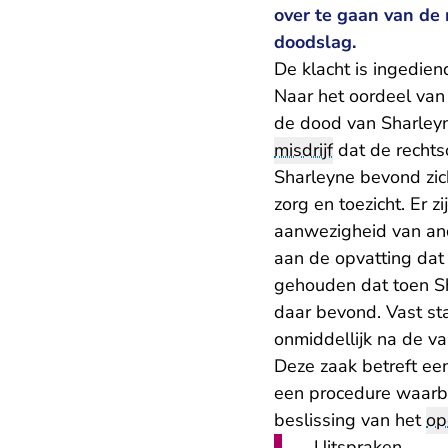
over te gaan van de
doodslag.
De klacht is ingedie
Naar het oordeel van
de dood van Sharleyn
misdrijf
dat de rechts
Sharleyne bevond zic
zorg en toezicht. Er 
aanwezigheid van and
aan de opvatting dat
gehouden dat toen Sh
daar bevond. Vast st
onmiddellijk na de va
Deze zaak betreft een
een procedure waarbi
beslissing van het
op
Uitspraken