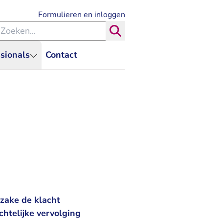
- U verlaat Rechtspraak.nl
Formulieren en inloggen
eken binnen de Rechtspraak
Zoeken
sionals
Contact
zake de klacht
chtelijke vervolging