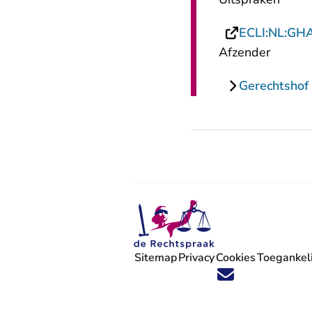
ECLI:NL:GH
Afzender
Gerechtsho
Sitemap
Privacy
Cookies
Toegankeli
Volg ons op X (Twitter) - U verlaat
Volg ons op Facebook - U verlaa
Volg ons op Instagram - U ve
Volg ons op Youtube - U 
Volg ons op LinkedIn -
'Blijf op de hoogte