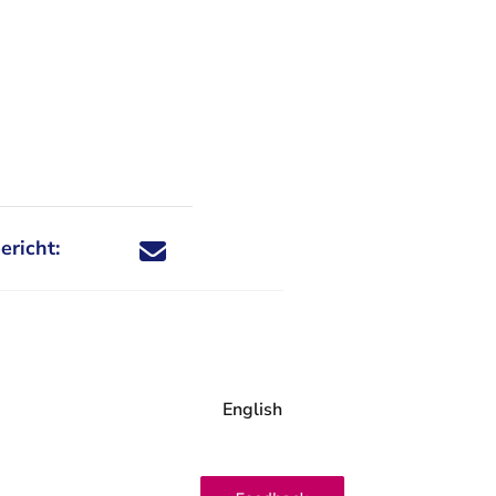
ericht:
Deel dit nieuwsbericht via X - U verlaat Rechtspraa
Deel dit nieuwsbericht via Facebook - U verlaat
Deel dit nieuwsbericht via e-mail
Deel dit nieuwsbericht via LinkedIn - U v
English