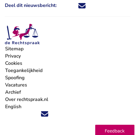
Deel dit nieuwsbericht:
Deel dit nieuwsbericht via X - U 
Deel dit nieuwsbericht via Fa
Deel dit nieuwsbericht via
Deel dit nieuwsbericht
Sitemap
Privacy
Cookies
Toegankelijkheid
Spoofing
Vacatures
- U verlaat Rechtspraak.nl
Archief
Over rechtspraak.nl
English
Volg ons op X (Twitter) - U verlaat Rechtspraak.nl
Volg ons op Facebook - U verlaat Rechtspraak.nl
Volg ons op Instagram - U verlaat Rechtspraak.nl
Volg ons op Youtube - U verlaat Rechtspraak.nl
Volg ons op LinkedIn - U verlaat Rechtspraak.n
'Blijf op de hoogte' nieuwsbrief - U verlaat