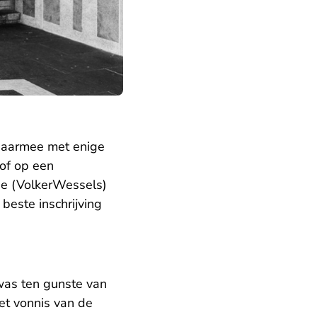
 daarmee met enige
of op een
ie (VolkerWessels)
beste inschrijving
was ten gunste van
et vonnis van de