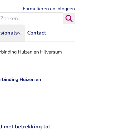
- U verlaat Rechtspraak.nl
Formulieren en inloggen
eken binnen de Rechtspraak
Zoeken
sionals
Contact
rbinding Huizen en Hilversum
rbinding Huizen en
d met betrekking tot