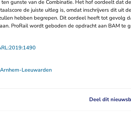
) ten gunste van de Combinatie. Het hof oordeelt dat d
taalscore de juiste uitleg is, omdat inschrijvers dit uit d
d zullen hebben begrepen. Dit oordeel heeft tot gevolg
edaan. ProRail wordt geboden de opdracht aan BAM te 
- U verlaat Rechtspraak.nl
ARL:2019:1490
f Arnhem-Leeuwarden
Deel dit nieuwsb