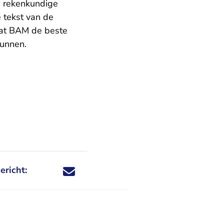
e rekenkundige
e tekst van de
 dat BAM de beste
gunnen.
ericht:
Deel dit nieuwsbericht via X - U verlaat Rechtspraa
Deel dit nieuwsbericht via Facebook - U verlaat
Deel dit nieuwsbericht via e-mail
Deel dit nieuwsbericht via LinkedIn - U v