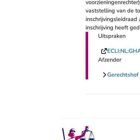
voorzieningenrechter
vaststelling van de to
inschrijvingsleidraa
inschrijving heeft g
Uitspraken
ECLI:NL:GH
Afzender
Gerechtsho