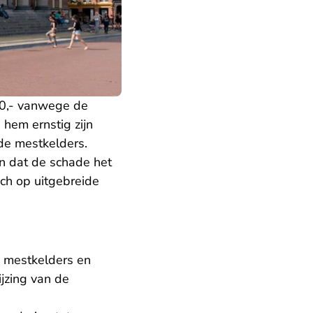
00,- vanwege de
 hem ernstig zijn
de mestkelders.
en dat de schade het
ich op uitgebreide
e mestkelders en
jzing van de