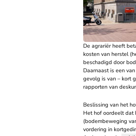
De agrariër heeft be
kosten van herstel (h
beschadigd door bode
Daarnaast is een van
gevolg is van – kort
rapporten van desku
Beslissing van het ho
Het hof oordeelt dat
(bodembeweging vanwe
vordering in kortgedi