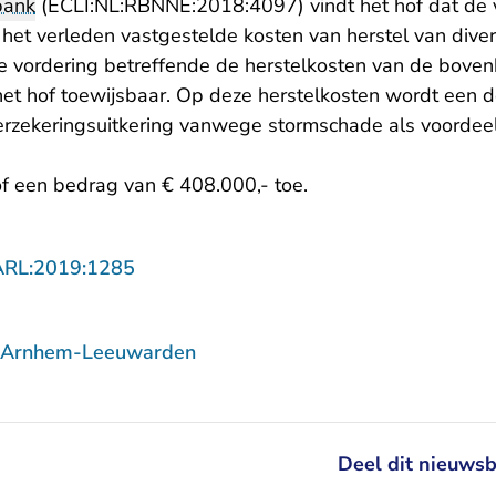
bank
(ECLI:NL:RBNNE:2018:4097) vindt het hof dat de v
 het verleden vastgestelde kosten van herstel van dive
de vordering betreffende de herstelkosten van de bov
 het hof toewijsbaar. Op deze herstelkosten wordt een 
erzekeringsuitkering vanwege stormschade als voordeel
of een bedrag van € 408.000,- toe.
- U verlaat Rechtspraak.nl
ARL:2019:1285
f Arnhem-Leeuwarden
Deel dit nieuwsb