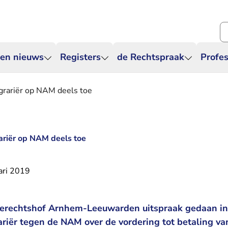
Zo
 en nieuws
Registers
de Rechtspraak
Profes
agrariër op NAM deels toe
rariër op NAM deels toe
ari 2019
erechtshof Arnhem-Leeuwarden uitspraak gedaan in 
ariër tegen de NAM over de vordering tot betaling va