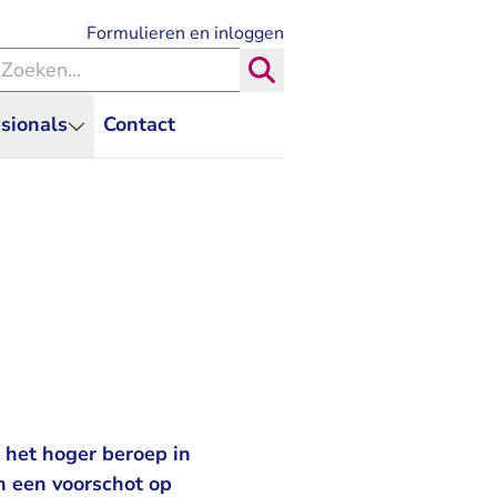
- U verlaat Rechtspraak.nl
Formulieren en inloggen
eken binnen de Rechtspraak
Zoeken
sionals
Contact
het hoger beroep in
n een voorschot op