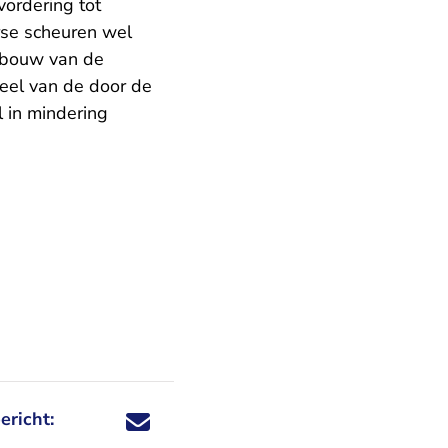
ordering tot
rse scheuren wel
enbouw van de
deel van de door de
 in mindering
ericht:
Deel dit nieuwsbericht via X - U verlaat Rechtspraa
Deel dit nieuwsbericht via Facebook - U verlaat
Deel dit nieuwsbericht via e-mail
Deel dit nieuwsbericht via LinkedIn - U v