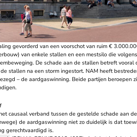
taling gevorderd van een voorschot van ruim € 3.000.0
erbouw) van enkele stallen en een mestsilo die volgens
mbeweging. De schade aan de stallen betreft vooral 
 de stallen na een storm ingestort. NAM heeft bestred
 gezegd – de aardgaswinning. Beide partijen beroepen z
ndigen.
f
 het causaal verband tussen de gestelde schade aan d
ge) de aardgaswinning niet zo duidelijk is dat toewi
ng gerechtvaardigd is.