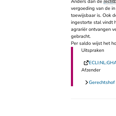
Anders dan de
recht
vergoeding van de in
toewijsbaar is. Ook 
ingestorte stal vindt
agrariër ontvangen v
gebracht.
Per saldo wijst het h
Uitspraken
ECLI:NL:GH
Afzender
Gerechtsho