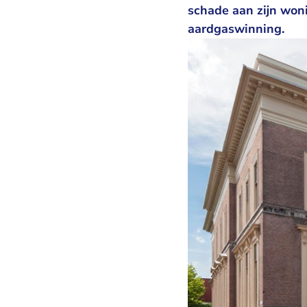
schade aan zijn won
aardgaswinning.