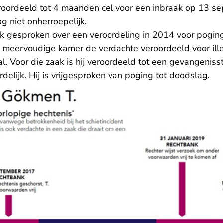
eroordeeld tot 4 maanden cel voor een inbraak op 13 
g niet onherroepelijk.
k gesproken over een veroordeling in 2014 voor pogin
e meervoudige kamer de verdachte veroordeeld voor il
- U verlaat Rechtspra
al. Voor die zaak
is hij veroordeeld
tot een gevangenisst
lijk. Hij is vrijgesproken van poging tot doodslag.