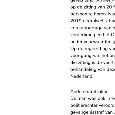
gerechtshof Arnhem-
op de zitting van 20
persoon te horen. Nad
2019 uitdrukkelijk h
een rapportage van d
verdediging en het 
onder voorwaarden g
Op de regiezitting v
voortgang van het on
die zitting is de voo
behandeling van deze
Nederland.
Andere strafzaken
De man was ook in tw
politierechter veroor
gevangenisstraf van