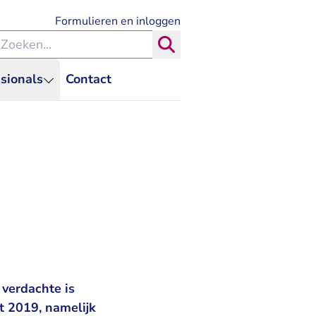
- U verlaat Rechtspraak.nl
Formulieren en inloggen
eken binnen de Rechtspraak
Zoeken
sionals
Contact
verdachte is
t 2019, namelijk