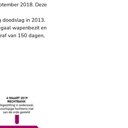
september 2018. Deze
g doodslag in 2013.
legaal wapenbezit en
ak.nl
raf van 150 dagen,