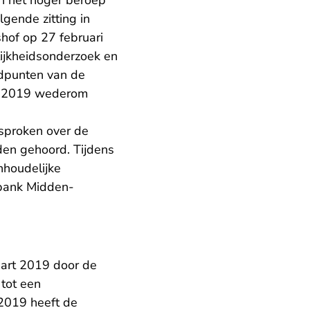
n het hoger beroep
gende zitting in
shof op 27 februari
lijkheidsonderzoek en
ndpunten van de
rt 2019 wederom
esproken over de
den gehoord. Tijdens
nhoudelijke
tbank Midden-
aart 2019 door de
 tot een
2019 heeft de