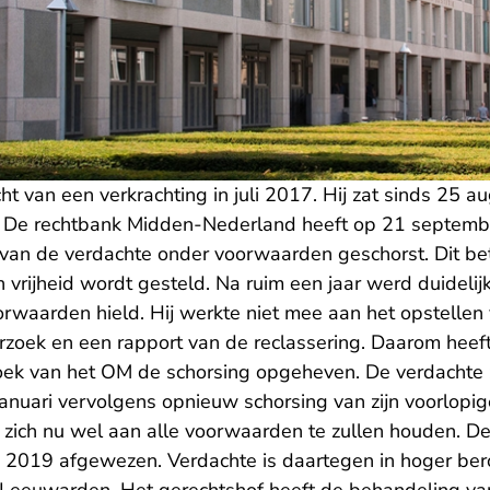
 van een verkrachting in juli 2017. Hij zat sinds 25 a
s. De rechtbank Midden-Nederland heeft op 21 septem
 van de verdachte onder voorwaarden geschorst. Dit b
vrijheid wordt gesteld. Na ruim een jaar werd duidelij
orwaarden hield. Hij werkte niet mee aan het opstellen
rzoek en een rapport van de reclassering. Daarom heef
oek van het OM de schorsing opgeheven. De verdachte z
anuari vervolgens opnieuw schorsing van zijn voorlopig
 zich nu wel aan alle voorwaarden te zullen houden. De
i 2019 afgewezen. Verdachte is daartegen in hoger ber