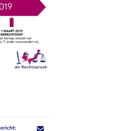
ericht:
Deel dit nieuwsbericht via X - U verlaat Rechtspraa
Deel dit nieuwsbericht via Facebook - U verlaat
Deel dit nieuwsbericht via e-mail
Deel dit nieuwsbericht via LinkedIn - U v