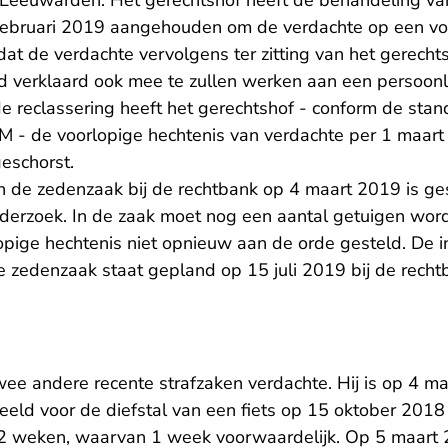
Leeuwarden. Het gerechtshof heeft de behandeling va
 februari 2019 aangehouden om de verdachte op een vol
at de verdachte vervolgens ter zitting van het gerecht
ad verklaard ook mee te zullen werken aan een persoon
e reclassering heeft het gerechtshof - conform de sta
OM - de voorlopige hechtenis van verdachte per 1 maa
eschorst.
an de zedenzaak bij de rechtbank op 4 maart 2019 is g
derzoek. In de zaak moet nog een aantal getuigen wor
rlopige hechtenis niet opnieuw aan de orde gesteld. De i
 zedenzaak staat gepland op 15 juli 2019 bij de rech
ee andere recente strafzaken verdachte. Hij is op 4 m
deeld voor de diefstal van een fiets op 15 oktober 2018
 2 weken, waarvan 1 week voorwaardelijk. Op 5 maart 