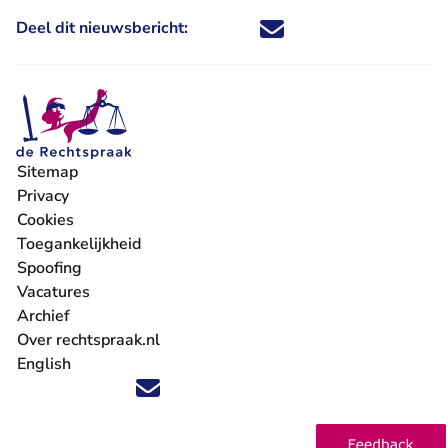
Deel dit nieuwsbericht:
Deel dit nieuwsbericht via X - U 
Deel dit nieuwsbericht via Fa
Deel dit nieuwsbericht via
Deel dit nieuwsbericht
Sitemap
Privacy
Cookies
Toegankelijkheid
Spoofing
Vacatures
- U verlaat Rechtspraak.nl
Archief
Over rechtspraak.nl
English
Volg ons op X (Twitter) - U verlaat Rechtspraak.nl
Volg ons op Facebook - U verlaat Rechtspraak.nl
Volg ons op Instagram - U verlaat Rechtspraak.nl
Volg ons op Youtube - U verlaat Rechtspraak.nl
Volg ons op LinkedIn - U verlaat Rechtspraak.n
'Blijf op de hoogte' nieuwsbrief - U verlaat