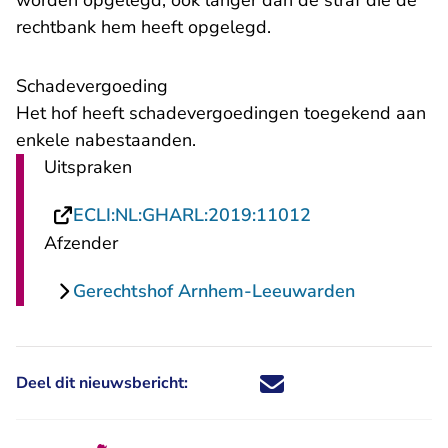
worden opgelegd, ook langer dan de straf die de
rechtbank hem heeft opgelegd.
Schadevergoeding
Het hof heeft schadevergoedingen toegekend aan
enkele nabestaanden.
Uitspraken
- U verlaat Rech
ECLI:NL:GHARL:2019:11012
Afzender
Gerechtshof Arnhem-Leeuwarden
Deel dit nieuwsbericht:
Deel dit nieuwsbericht via X - U 
Deel dit nieuwsbericht via Fa
Deel dit nieuwsbericht via
Deel dit nieuwsbericht