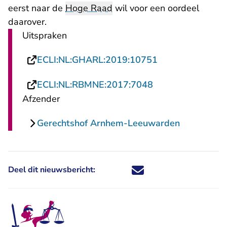
eerst naar de
Hoge Raad
wil voor een oordeel
daarover.
Uitspraken
- U verlaat Rech
ECLI:NL:GHARL:2019:10751
- U verlaat Recht
ECLI:NL:RBMNE:2017:7048
Afzender
Gerechtshof Arnhem-Leeuwarden
Deel dit nieuwsbericht:
Deel dit nieuwsbericht via X - U 
Deel dit nieuwsbericht via Fa
Deel dit nieuwsbericht via
Deel dit nieuwsbericht