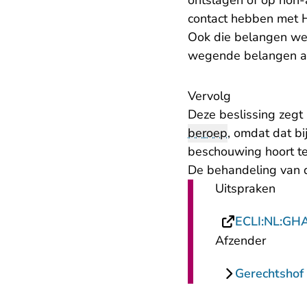
ontslagen of op non-
contact hebben met He
Ook die belangen we
wegende belangen a
Vervolg
Deze beslissing zegt
beroep
, omdat dat bi
beschouwing hoort te
De behandeling van d
Uitspraken
ECLI:NL:GH
Afzender
Gerechtsho