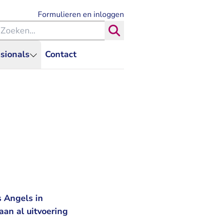
- U verlaat Rechtspraak.nl
Formulieren en inloggen
eken binnen de Rechtspraak
Zoeken
sionals
Contact
s Angels in
an al uitvoering