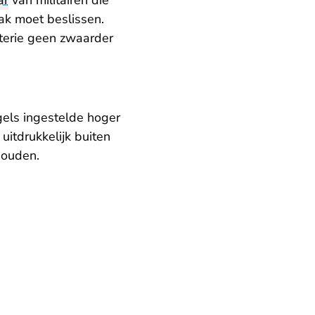
ar
van militairen die
ak moet beslissen.
terie geen zwaarder
gels ingestelde hoger
 uitdrukkelijk buiten
houden.
.