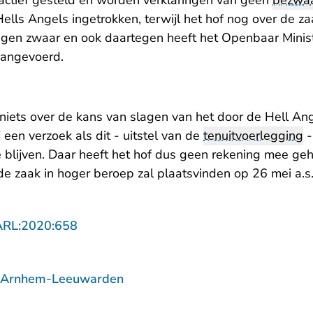
actief gesteld en worden verklaringen van geen
bezwa
lls Angels ingetrokken, terwijl het hof nog over de za
gen zwaar en ook daartegen heeft het Openbaar Minis
angevoerd.
 niets over de kans van slagen van het door de Hell An
j een verzoek als dit - uitstel van de
tenuitvoerlegging
-
 blijven. Daar heeft het hof dus geen rekening mee ge
e zaak in hoger beroep zal plaatsvinden op 26 mei a.s
- U verlaat Rechtspraak.nl
ARL:2020:658
f Arnhem-Leeuwarden