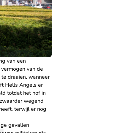
ing van een
t vermogen van de
g te draaien, wanneer
t Hells Angels er
d totdat het hof in
, zwaarder wegend
eeft, terwijl er nog
mige gevallen